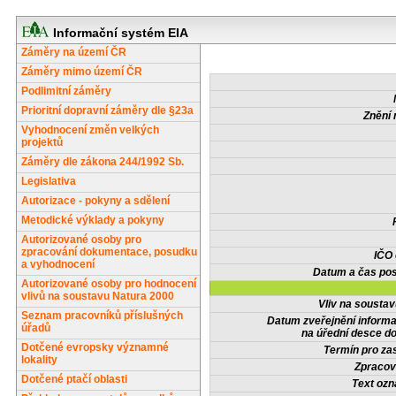
Informační systém EIA
Záměry na území ČR
Záměry mimo území ČR
Podlimitní záměry
Prioritní dopravní záměry dle §23a
Znění 
Vyhodnocení změn velkých
projektů
Záměry dle zákona 244/1992 Sb.
Legislativa
Autorizace - pokyny a sdělení
Metodické výklady a pokyny
Autorizované osoby pro
zpracování dokumentace, posudku
IČO
a vyhodnocení
Datum a čas pos
Autorizované osoby pro hodnocení
vlivů na soustavu Natura 2000
Vliv na sousta
Seznam pracovníků příslušných
Datum zveřejnění inform
úřadů
na úřední desce do
Dotčené evropsky významné
Termín pro zas
lokality
Zpracov
Dotčené ptačí oblasti
Text oz