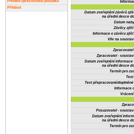
Přehled zpracovatelů posudků
Informa
Přihlásit
Datum zveřejnění závěrů zjiš
na úřední desce do
Datum nabyt
Závěry zjišť
Informace o závěru zjišť
Vliv na sousta
Zpracovate
Zpracovatel - soustav
Datum zveřejnění informace
na úřední desce do
Termín pro zas
Text
Text přepracované/doplněn
Informace 
Vrácení
Zpraco
Posuzovatel - soustav
Datum zveřejnění infor
na úřední desce do
Termín pro zas