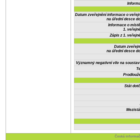
Inform
Datum zveřejnění informace o veřej
na úřední desce do
Informace o místě
1. veřejn
Zápis z 1. veřejn
Datum zveřejn
na úřední desce do
Významný negativní vliv na soustav
Te
Prodlouže
Stát do
Mezistá
Česká informač