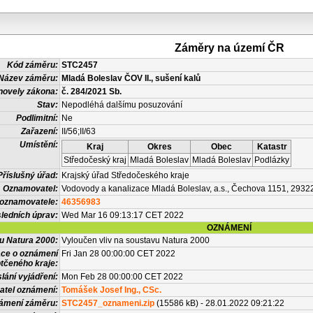
Záměry na území ČR
Kód záměru:
STC2457
Název záměru:
Mladá Boleslav ČOV II., sušení kalů
novely zákona:
č. 284/2021 Sb.
Stav:
Nepodléhá dalšímu posuzování
Podlimitní:
Ne
Zařazení:
II/56;II/63
Umístění:
Kraj
Okres
Obec
Katastr
Středočeský kraj
Mladá Boleslav
Mladá Boleslav
Podlázky
Příslušný úřad:
Krajský úřad Středočeského kraje
Oznamovatel:
Vodovody a kanalizace Mladá Boleslav, a.s., Čechova 1151, 2932
 oznamovatele:
46356983
ledních úprav:
Wed Mar 16 09:13:17 CET 2022
OZNÁMENÍ
vu Natura 2000:
Vyloučen vliv na soustavu Natura 2000
ace o oznámení
Fri Jan 28 00:00:00 CET 2022
tčeného kraje:
lání vyjádření:
Mon Feb 28 00:00:00 CET 2022
atel oznámení:
Tomášek Josef Ing., CSc.
námení záměru:
STC2457_oznameni.zip
(15586 kB) - 28.01.2022 09:21:22