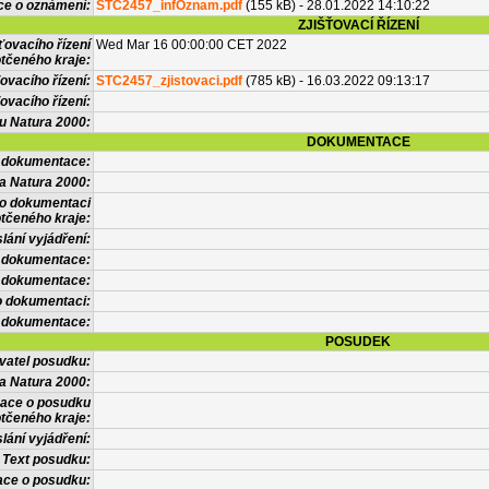
ce o oznámení:
STC2457_infOznam.pdf
(155 kB) - 28.01.2022 14:10:22
ZJIŠŤOVACÍ ŘÍZENÍ
ťovacího řízení
Wed Mar 16 00:00:00 CET 2022
tčeného kraje:
ovacího řízení:
STC2457_zjistovaci.pdf
(785 kB) - 16.03.2022 09:13:17
ovacího řízení:
vu Natura 2000:
DOKUMENTACE
l dokumentace:
a Natura 2000:
 o dokumentaci
tčeného kraje:
lání vyjádření:
 dokumentace:
é dokumentace:
o dokumentaci:
 dokumentace:
POSUDEK
vatel posudku:
a Natura 2000:
mace o posudku
tčeného kraje:
lání vyjádření:
Text posudku:
ace o posudku: