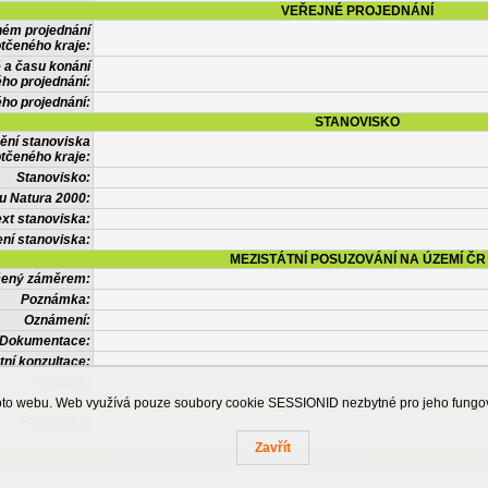
VEŘEJNÉ PROJEDNÁNÍ
ném projednání
tčeného kraje:
 a času konání
ého projednání:
ého projednání:
STANOVISKO
ění stanoviska
tčeného kraje:
Stanovisko:
u Natura 2000:
xt stanoviska:
ní stanoviska:
MEZISTÁTNÍ POSUZOVÁNÍ NA ÚZEMÍ ČR
tčený záměrem:
Poznámka:
Oznámení:
Dokumentace:
tní konzultace:
Posudek:
OSTATNÍ INFORMACE
ohoto webu. Web využívá pouze soubory cookie SESSIONID nezbytné pro jeho fung
Poznámka:
Zavřít
Česká informační agentura životního prostředí