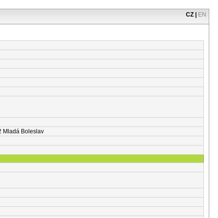
CZ
|
EN
2 Mladá Boleslav