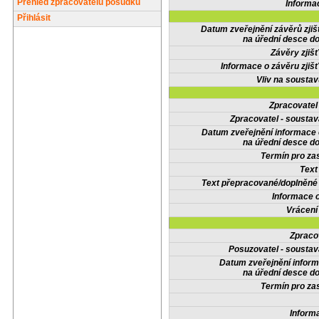
Přehled zpracovatelů posudků
Informa
Přihlásit
Datum zveřejnění závěrů zjiš
na úřední desce do
Závěry zjišť
Informace o závěru zjišť
Vliv na sousta
Zpracovate
Zpracovatel - soustav
Datum zveřejnění informace
na úřední desce do
Termín pro zas
Text
Text přepracované/doplněn
Informace 
Vrácení
Zpraco
Posuzovatel - soustav
Datum zveřejnění infor
na úřední desce do
Termín pro zas
Inform