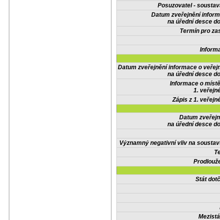
Posuzovatel - soustav
Datum zveřejnění infor
na úřední desce do
Termín pro zas
Inform
Datum zveřejnění informace o veřej
na úřední desce do
Informace o místě
1. veřejn
Zápis z 1. veřejn
Datum zveřejn
na úřední desce do
Významný negativní vliv na soustav
Te
Prodlouže
Stát do
Mezistá