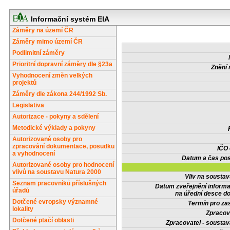
Informační systém EIA
Záměry na území ČR
Záměry mimo území ČR
Podlimitní záměry
Prioritní dopravní záměry dle §23a
Znění 
Vyhodnocení změn velkých
projektů
Záměry dle zákona 244/1992 Sb.
Legislativa
Autorizace - pokyny a sdělení
Metodické výklady a pokyny
Autorizované osoby pro
zpracování dokumentace, posudku
IČO
a vyhodnocení
Datum a čas pos
Autorizované osoby pro hodnocení
vlivů na soustavu Natura 2000
Vliv na sousta
Seznam pracovníků příslušných
Datum zveřejnění inform
úřadů
na úřední desce do
Dotčené evropsky významné
Termín pro zas
lokality
Zpracov
Dotčené ptačí oblasti
Zpracovatel - soustav