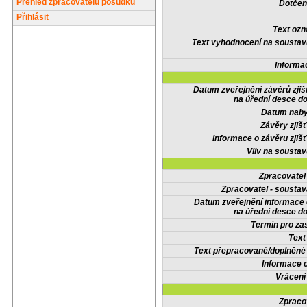
Přehled zpracovatelů posudků
Dotčené
Přihlásit
Text oz
Text vyhodnocení na soustav
Informa
Datum zveřejnění závěrů zjiš
na úřední desce do
Datum nabyt
Závěry zjišť
Informace o závěru zjišť
Vliv na sousta
Zpracovate
Zpracovatel - soustav
Datum zveřejnění informace
na úřední desce do
Termín pro zas
Text
Text přepracované/doplněn
Informace 
Vrácení
Zpraco