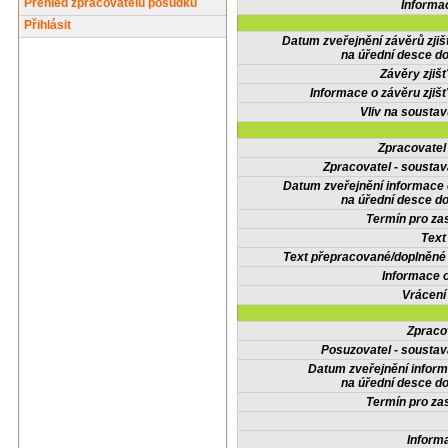
Přehled zpracovatelů posudků
Informa
Přihlásit
Datum zveřejnění závěrů zjiš
na úřední desce do
Závěry zjišť
Informace o závěru zjišť
Vliv na sousta
Zpracovate
Zpracovatel - soustav
Datum zveřejnění informace
na úřední desce do
Termín pro zas
Text
Text přepracované/doplněn
Informace 
Vrácení
Zpraco
Posuzovatel - soustav
Datum zveřejnění infor
na úřední desce do
Termín pro zas
Inform