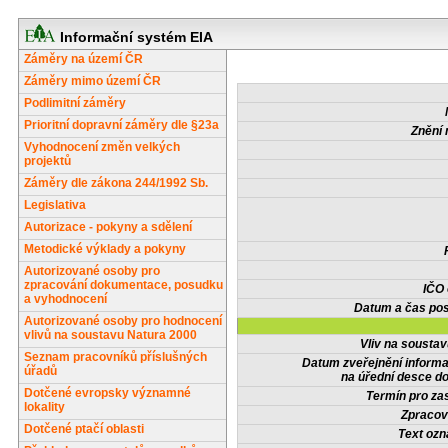
Informační systém EIA
Záměry na území ČR
Záměry mimo území ČR
Podlimitní záměry
Prioritní dopravní záměry dle §23a
Znění 
Vyhodnocení změn velkých
projektů
Záměry dle zákona 244/1992 Sb.
Legislativa
Autorizace - pokyny a sdělení
Metodické výklady a pokyny
Autorizované osoby pro
zpracování dokumentace, posudku
IČO
a vyhodnocení
Datum a čas pos
Autorizované osoby pro hodnocení
vlivů na soustavu Natura 2000
Vliv na sousta
Seznam pracovníků příslušných
Datum zveřejnění inform
úřadů
na úřední desce do
Dotčené evropsky významné
Termín pro zas
lokality
Zpracov
Dotčené ptačí oblasti
Text oz