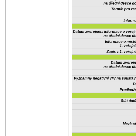
na úřední desce do
Termín pro zas
Inform
Datum zveřejnění informace o veřej
na úřední desce do
Informace o místě
1. veřejn
Zápis z 1. veřejn
Datum zveřejn
na úřední desce do
Významný negativní vliv na soustav
Te
Prodlouže
Stát do
Mezistá