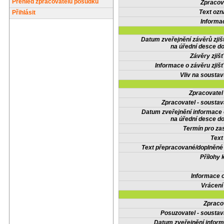
Přehled zpracovatelů posudků
Zpracov
Text oz
Přihlásit
Informa
Datum zveřejnění závěrů zjiš
na úřední desce do
Závěry zjišť
Informace o závěru zjišť
Vliv na sousta
Zpracovate
Zpracovatel - soustav
Datum zveřejnění informace
na úřední desce do
Termín pro zas
Text
Text přepracované/doplněn
Přílohy 
Informace 
Vrácení
Zpraco
Posuzovatel - soustav
Datum zveřejnění infor