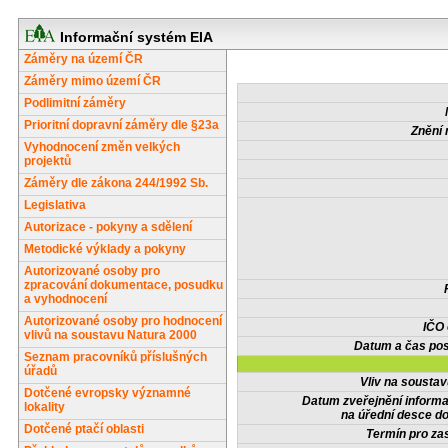
Informační systém EIA
Záměry na území ČR
Záměry mimo území ČR
Podlimitní záměry
Prioritní dopravní záměry dle §23a
Znění 
Vyhodnocení změn velkých
projektů
Záměry dle zákona 244/1992 Sb.
Legislativa
Autorizace - pokyny a sdělení
Metodické výklady a pokyny
Autorizované osoby pro
zpracování dokumentace, posudku
a vyhodnocení
Autorizované osoby pro hodnocení
IČO
vlivů na soustavu Natura 2000
Datum a čas pos
Seznam pracovníků příslušných
úřadů
Vliv na sousta
Dotčené evropsky významné
Datum zveřejnění inform
lokality
na úřední desce do
Dotčené ptačí oblasti
Termín pro zas