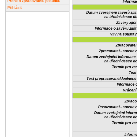
Přehled zpracovatelů posudků
Informa
Přihlásit
Datum zveřejnění závěrů zjiš
na úřední desce do
Závěry zjišť
Informace o závěru zjišť
Vliv na sousta
Zpracovate
Zpracovatel - soustav
Datum zveřejnění informace
na úřední desce do
Termín pro zas
Text
Text přepracované/doplněn
Informace 
Vrácení
Zpraco
Posuzovatel - soustav
Datum zveřejnění infor
na úřední desce do
Termín pro zas
Inform