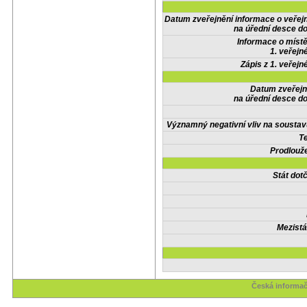
Datum zveřejnění informace o veřej
na úřední desce do
Informace o místě
1. veřejn
Zápis z 1. veřejn
Datum zveřejn
na úřední desce do
Významný negativní vliv na soustav
Te
Prodlouže
Stát do
Mezistá
Česká informač