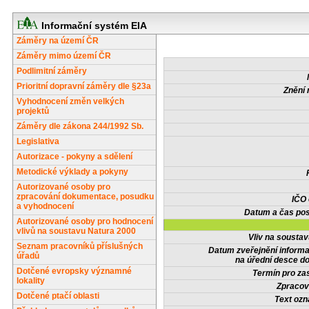
Informační systém EIA
Záměry na území ČR
Záměry mimo území ČR
Podlimitní záměry
Prioritní dopravní záměry dle §23a
Znění 
Vyhodnocení změn velkých
projektů
Záměry dle zákona 244/1992 Sb.
Legislativa
Autorizace - pokyny a sdělení
Metodické výklady a pokyny
Autorizované osoby pro
zpracování dokumentace, posudku
IČO
a vyhodnocení
Datum a čas pos
Autorizované osoby pro hodnocení
vlivů na soustavu Natura 2000
Vliv na sousta
Seznam pracovníků příslušných
Datum zveřejnění inform
úřadů
na úřední desce do
Dotčené evropsky významné
Termín pro zas
lokality
Zpracov
Dotčené ptačí oblasti
Text oz