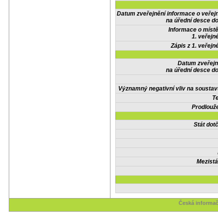
Datum zveřejnění informace o veřej
na úřední desce do
Informace o místě
1. veřejn
Zápis z 1. veřejn
Datum zveřejn
na úřední desce do
Významný negativní vliv na soustav
Te
Prodlouže
Stát do
Mezistá
Česká informač