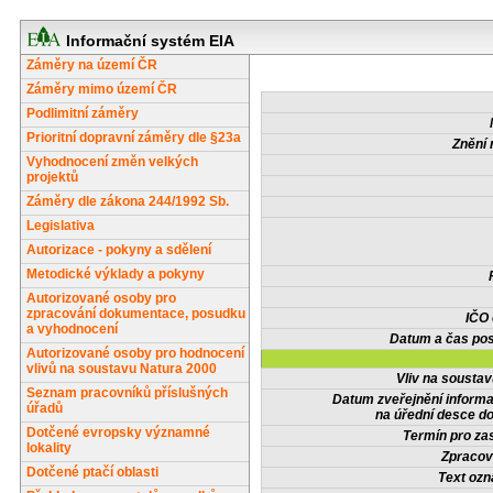
Informační systém EIA
Záměry na území ČR
Záměry mimo území ČR
Podlimitní záměry
Prioritní dopravní záměry dle §23a
Znění 
Vyhodnocení změn velkých
projektů
Záměry dle zákona 244/1992 Sb.
Legislativa
Autorizace - pokyny a sdělení
Metodické výklady a pokyny
Autorizované osoby pro
zpracování dokumentace, posudku
IČO
a vyhodnocení
Datum a čas pos
Autorizované osoby pro hodnocení
vlivů na soustavu Natura 2000
Vliv na sousta
Seznam pracovníků příslušných
Datum zveřejnění inform
úřadů
na úřední desce do
Dotčené evropsky významné
Termín pro zas
lokality
Zpracov
Dotčené ptačí oblasti
Text oz