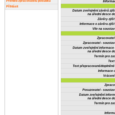
Přehled zpracovatelů posudků
Informa
Přihlásit
Datum zveřejnění závěrů zjiš
na úřední desce do
Závěry zjišť
Informace o závěru zjišť
Vliv na sousta
Zpracovate
Zpracovatel - soustav
Datum zveřejnění informace
na úřední desce do
Termín pro zas
Text
Text přepracované/doplněn
Informace 
Vrácení
Zpraco
Posuzovatel - soustav
Datum zveřejnění infor
na úřední desce do
Termín pro zas
Inform