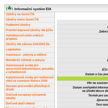
Informační systém EIA
Záměry na území ČR
Záměry mimo území ČR
Podlimitní záměry
Prioritní dopravní záměry dle §23a
Znění 
Vyhodnocení změn velkých
projektů
Záměry dle zákona 244/1992 Sb.
Legislativa
Autorizace - pokyny a sdělení
Metodické výklady a pokyny
Autorizované osoby pro
zpracování dokumentace, posudku
IČO
a vyhodnocení
Datum a čas pos
Autorizované osoby pro hodnocení
vlivů na soustavu Natura 2000
Vliv na sousta
Seznam pracovníků příslušných
Datum zveřejnění inform
úřadů
na úřední desce do
Dotčené evropsky významné
Termín pro zas
lokality
Zpracov
Dotčené ptačí oblasti
Text oz