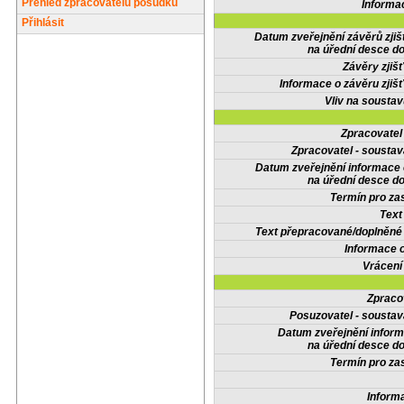
Přehled zpracovatelů posudků
Informa
Přihlásit
Datum zveřejnění závěrů zjiš
na úřední desce do
Závěry zjišť
Informace o závěru zjišť
Vliv na sousta
Zpracovate
Zpracovatel - soustav
Datum zveřejnění informace
na úřední desce do
Termín pro zas
Text
Text přepracované/doplněn
Informace 
Vrácení
Zpraco
Posuzovatel - soustav
Datum zveřejnění infor
na úřední desce do
Termín pro zas
Inform