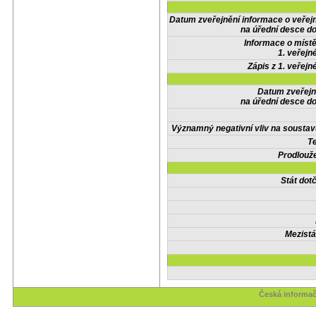
Datum zveřejnění informace o veřej
na úřední desce do
Informace o místě
1. veřejn
Zápis z 1. veřejn
Datum zveřejn
na úřední desce do
Významný negativní vliv na soustav
Te
Prodlouže
Stát do
Mezistá
Česká informač