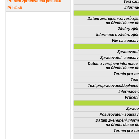
Přehled zpracovatelů posudků
Text oz
Informa
Přihlásit
Datum zveřejnění závěrů zjiš
na úřední desce do
Závěry zjišť
Informace o závěru zjišť
Vliv na sousta
Zpracovate
Zpracovatel - soustav
Datum zveřejnění informace
na úřední desce do
Termín pro zas
Text
Text přepracované/doplněn
Informace 
Vrácení
Zpraco
Posuzovatel - soustav
Datum zveřejnění infor
na úřední desce do
Termín pro zas