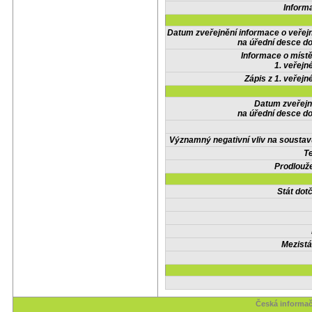
Inform
Datum zveřejnění informace o veřej
na úřední desce do
Informace o místě
1. veřejn
Zápis z 1. veřejn
Datum zveřejn
na úřední desce do
Významný negativní vliv na soustav
Te
Prodlouže
Stát do
Mezistá
Česká informač