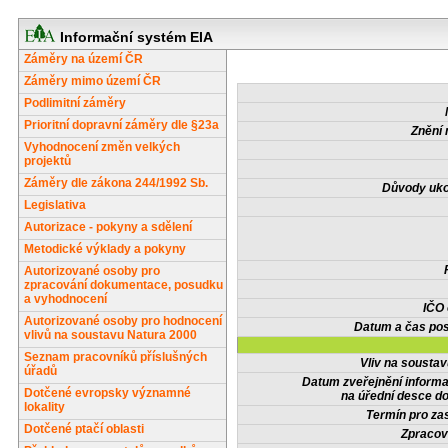
Informační systém EIA
Záměry na území ČR
Záměry mimo území ČR
Podlimitní záměry
Prioritní dopravní záměry dle §23a
Znění 
Vyhodnocení změn velkých
projektů
Záměry dle zákona 244/1992 Sb.
Důvody uko
Legislativa
Autorizace - pokyny a sdělení
Metodické výklady a pokyny
Autorizované osoby pro
zpracování dokumentace, posudku
a vyhodnocení
IČO
Autorizované osoby pro hodnocení
Datum a čas pos
vlivů na soustavu Natura 2000
Seznam pracovníků příslušných
Vliv na sousta
úřadů
Datum zveřejnění inform
Dotčené evropsky významné
na úřední desce do
lokality
Termín pro zas
Dotčené ptačí oblasti
Zpracov