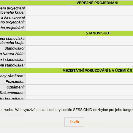
VEŘEJNÉ PROJEDNÁNÍ
ném projednání
tčeného kraje:
 a času konání
ého projednání:
ého projednání:
STANOVISKO
ění stanoviska
tčeného kraje:
Stanovisko:
u Natura 2000:
xt stanoviska:
ní stanoviska:
MEZISTÁTNÍ POSUZOVÁNÍ NA ÚZEMÍ ČR
tčený záměrem:
Poznámka:
Oznámení:
Dokumentace:
tní konzultace:
Posudek:
OSTATNÍ INFORMACE
ohoto webu. Web využívá pouze soubory cookie SESSIONID nezbytné pro jeho fung
Poznámka:
Zavřít
Česká informační agentura životního prostředí