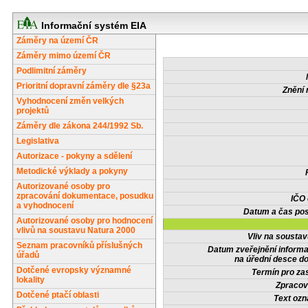
Informační systém EIA
Záměry na území ČR
Záměry mimo území ČR
Podlimitní záměry
Prioritní dopravní záměry dle §23a
Znění 
Vyhodnocení změn velkých
projektů
Záměry dle zákona 244/1992 Sb.
Legislativa
Autorizace - pokyny a sdělení
Metodické výklady a pokyny
Autorizované osoby pro
zpracování dokumentace, posudku
IČO
a vyhodnocení
Datum a čas pos
Autorizované osoby pro hodnocení
vlivů na soustavu Natura 2000
Vliv na sousta
Seznam pracovníků příslušných
Datum zveřejnění inform
úřadů
na úřední desce do
Dotčené evropsky významné
Termín pro zas
lokality
Zpracov
Dotčené ptačí oblasti
Text oz