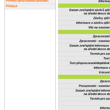
Přehled zpracovatelů posudků
Informa
Přihlásit
Datum zveřejnění závěrů zjiš
na úřední desce do
Závěry zjišť
Informace o závěru zjišť
Vliv na sousta
Zpracovate
Zpracovatel - soustav
Datum zveřejnění informace
na úřední desce do
Termín pro zas
Text
Text přepracované/doplněn
Informace 
Vrácení
Zpraco
Posuzovatel - soustav
Datum zveřejnění infor
na úřední desce do
Termín pro zas
Inform