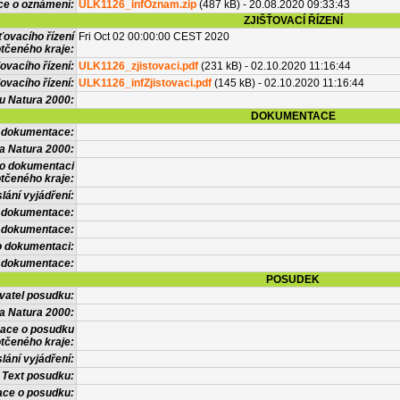
ce o oznámení:
ULK1126_infOznam.zip
(487 kB) - 20.08.2020 09:33:43
ZJIŠŤOVACÍ ŘÍZENÍ
ťovacího řízení
Fri Oct 02 00:00:00 CEST 2020
tčeného kraje:
ovacího řízení:
ULK1126_zjistovaci.pdf
(231 kB) - 02.10.2020 11:16:44
ovacího řízení:
ULK1126_infZjistovaci.pdf
(145 kB) - 02.10.2020 11:16:44
vu Natura 2000:
DOKUMENTACE
l dokumentace:
a Natura 2000:
 o dokumentaci
tčeného kraje:
lání vyjádření:
 dokumentace:
é dokumentace:
o dokumentaci:
 dokumentace:
POSUDEK
vatel posudku:
a Natura 2000:
mace o posudku
tčeného kraje:
lání vyjádření:
Text posudku:
ace o posudku: