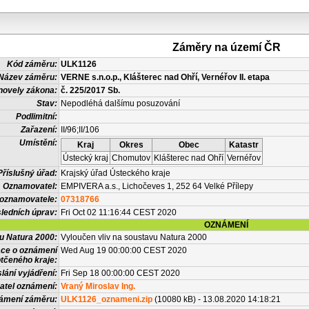
Záměry na území ČR
Kód záměru:
ULK1126
Název záměru:
VERNE s.n.o.p., Klášterec nad Ohří, Vernéřov II. etapa
novely zákona:
č. 225/2017 Sb.
Stav:
Nepodléhá dalšímu posuzování
Podlimitní:
Zařazení:
II/96;II/106
Umístění:
Kraj
Okres
Obec
Katastr
Ústecký kraj
Chomutov
Klášterec nad Ohří
Vernéřov
Příslušný úřad:
Krajský úřad Ústeckého kraje
Oznamovatel:
EMPIVERA a.s., Lichočeves 1, 252 64 Velké Přílepy
 oznamovatele:
07318766
ledních úprav:
Fri Oct 02 11:16:44 CEST 2020
OZNÁMENÍ
vu Natura 2000:
Vyloučen vliv na soustavu Natura 2000
ace o oznámení
Wed Aug 19 00:00:00 CEST 2020
tčeného kraje:
lání vyjádření:
Fri Sep 18 00:00:00 CEST 2020
atel oznámení:
Vraný Miroslav Ing.
námení záměru:
ULK1126_oznameni.zip
(10080 kB) - 13.08.2020 14:18:21