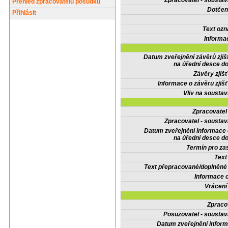
Zpracovatel - soustav
Přehled zpracovatelů posudků
Dotčené
Přihlásit
Text oz
Informa
Datum zveřejnění závěrů zjiš
na úřední desce do
Závěry zjišť
Informace o závěru zjišť
Vliv na sousta
Zpracovate
Zpracovatel - soustav
Datum zveřejnění informace
na úřední desce do
Termín pro zas
Text
Text přepracované/doplněn
Informace 
Vrácení
Zpraco
Posuzovatel - soustav
Datum zveřejnění infor