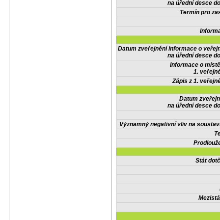
na úřední desce do
Termín pro zas
Inform
Datum zveřejnění informace o veřej
na úřední desce do
Informace o místě
1. veřejn
Zápis z 1. veřejn
Datum zveřejn
na úřední desce do
Významný negativní vliv na soustav
Te
Prodlouže
Stát do
Mezistá