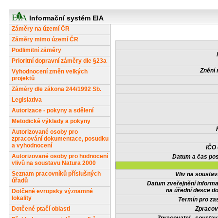
Informační systém EIA
Záměry na území ČR
Záměry mimo území ČR
Podlimitní záměry
Prioritní dopravní záměry dle §23a
Znění 
Vyhodnocení změn velkých
projektů
Záměry dle zákona 244/1992 Sb.
Legislativa
Autorizace - pokyny a sdělení
Metodické výklady a pokyny
Autorizované osoby pro
zpracování dokumentace, posudku
a vyhodnocení
IČO
Autorizované osoby pro hodnocení
Datum a čas pos
vlivů na soustavu Natura 2000
Seznam pracovníků příslušných
Vliv na sousta
úřadů
Datum zveřejnění inform
na úřední desce do
Dotčené evropsky významné
lokality
Termín pro zas
Dotčené ptačí oblasti
Zpracov