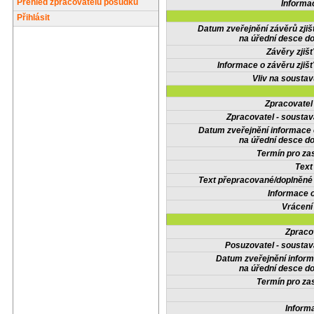
Přehled zpracovatelů posudků
Informa
Přihlásit
Datum zveřejnění závěrů zjiš
na úřední desce do
Závěry zjišť
Informace o závěru zjišť
Vliv na sousta
Zpracovate
Zpracovatel - soustav
Datum zveřejnění informace
na úřední desce do
Termín pro zas
Text
Text přepracované/doplněn
Informace 
Vrácení
Zpraco
Posuzovatel - soustav
Datum zveřejnění infor
na úřední desce do
Termín pro zas
Inform