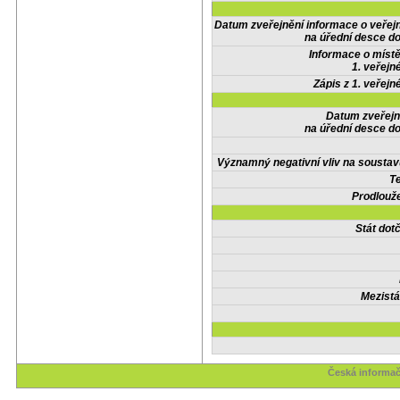
Datum zveřejnění informace o veřej
na úřední desce do
Informace o místě
1. veřejn
Zápis z 1. veřejn
Datum zveřejn
na úřední desce do
Významný negativní vliv na soustav
Te
Prodlouže
Stát do
Mezistá
Česká informač