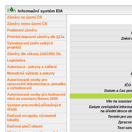
Informační systém EIA
Záměry na území ČR
Záměry mimo území ČR
Podlimitní záměry
Prioritní dopravní záměry dle §23a
Znění 
Vyhodnocení změn velkých
projektů
Záměry dle zákona 244/1992 Sb.
Legislativa
Autorizace - pokyny a sdělení
Metodické výklady a pokyny
Autorizované osoby pro
zpracování dokumentace, posudku
IČO
a vyhodnocení
Datum a čas pos
Autorizované osoby pro hodnocení
vlivů na soustavu Natura 2000
Vliv na sousta
Seznam pracovníků příslušných
Datum zveřejnění inform
úřadů
na úřední desce do
Dotčené evropsky významné
Termín pro zas
lokality
Zpracov
Dotčené ptačí oblasti
Text oz