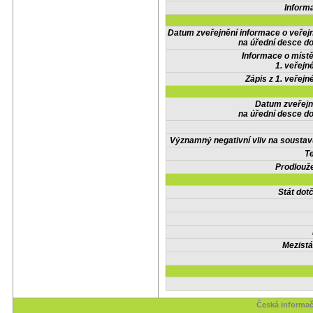
Inform
Datum zveřejnění informace o veřej
na úřední desce do
Informace o místě
1. veřejn
Zápis z 1. veřejn
Datum zveřejn
na úřední desce do
Významný negativní vliv na soustav
Te
Prodlouže
Stát do
Mezistá
Česká informač