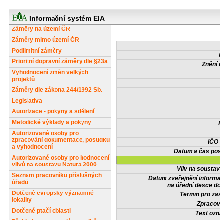
Informační systém EIA
Záměry na území ČR
Záměry mimo území ČR
Podlimitní záměry
Prioritní dopravní záměry dle §23a
Znění 
Vyhodnocení změn velkých
projektů
Záměry dle zákona 244/1992 Sb.
Legislativa
Autorizace - pokyny a sdělení
Metodické výklady a pokyny
Autorizované osoby pro
zpracování dokumentace, posudku
IČO
a vyhodnocení
Datum a čas pos
Autorizované osoby pro hodnocení
vlivů na soustavu Natura 2000
Vliv na sousta
Seznam pracovníků příslušných
Datum zveřejnění inform
úřadů
na úřední desce do
Dotčené evropsky významné
Termín pro zas
lokality
Zpracov
Dotčené ptačí oblasti
Text oz