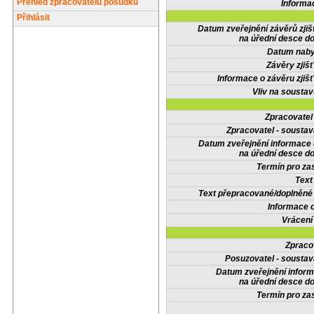
Přehled zpracovatelů posudků
Informa
Přihlásit
Datum zveřejnění závěrů zjiš
na úřední desce do
Datum nabyt
Závěry zjišť
Informace o závěru zjišť
Vliv na sousta
Zpracovate
Zpracovatel - soustav
Datum zveřejnění informace
na úřední desce do
Termín pro zas
Text
Text přepracované/doplněn
Informace 
Vrácení
Zpraco
Posuzovatel - soustav
Datum zveřejnění infor
na úřední desce do
Termín pro zas