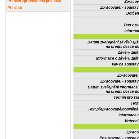
Přehled zpracovatelů posudků
Zpracov
Zpracovatel - soustav
Přihlásit
Dotčené
Text oz
Informa
Datum zveřejnění závěrů zjiš
na úřední desce do
Závěry zjišť
Informace o závěru zjišť
Vliv na sousta
Zpracovate
Zpracovatel - soustav
Datum zveřejnění informace
na úřední desce do
Termín pro zas
Text
Text přepracované/doplněn
Informace 
Vrácení
Zpraco
Posuzovatel - soustav