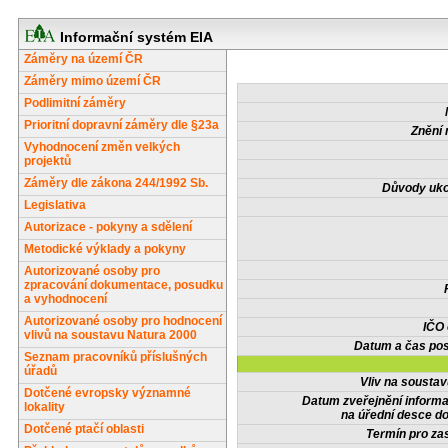
Informační systém EIA
Záměry na území ČR
Záměry mimo území ČR
Podlimitní záměry
Prioritní dopravní záměry dle §23a
Znění 
Vyhodnocení změn velkých
projektů
Záměry dle zákona 244/1992 Sb.
Důvody uko
Legislativa
Autorizace - pokyny a sdělení
Metodické výklady a pokyny
Autorizované osoby pro
zpracování dokumentace, posudku
a vyhodnocení
Autorizované osoby pro hodnocení
IČO
vlivů na soustavu Natura 2000
Datum a čas pos
Seznam pracovníků příslušných
úřadů
Vliv na sousta
Dotčené evropsky významné
Datum zveřejnění inform
lokality
na úřední desce do
Dotčené ptačí oblasti
Termín pro zas