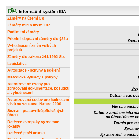
Informační systém EIA
Záměry na území ČR
Záměry mimo území ČR
Podlimitní záměry
Prioritní dopravní záměry dle §23a
Znění 
Vyhodnocení změn velkých
projektů
Záměry dle zákona 244/1992 Sb.
Legislativa
Autorizace - pokyny a sdělení
Metodické výklady a pokyny
Autorizované osoby pro
zpracování dokumentace, posudku
IČO
a vyhodnocení
Datum a čas pos
Autorizované osoby pro hodnocení
vlivů na soustavu Natura 2000
Vliv na sousta
Seznam pracovníků příslušných
Datum zveřejnění inform
úřadů
na úřední desce do
Dotčené evropsky významné
Termín pro zas
lokality
Zpracov
Dotčené ptačí oblasti
Zpracovatel - soustav