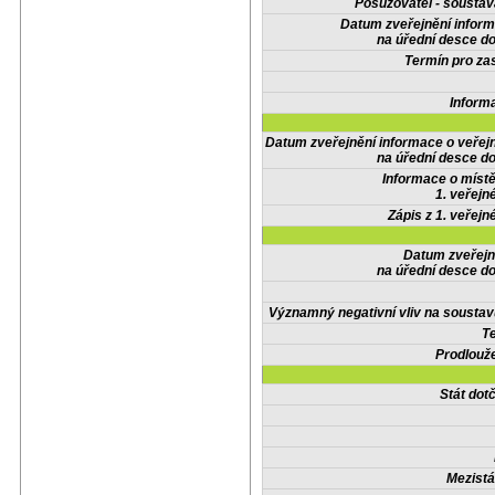
Posuzovatel - soustav
Datum zveřejnění infor
na úřední desce do
Termín pro zas
Inform
Datum zveřejnění informace o veřej
na úřední desce do
Informace o místě
1. veřejn
Zápis z 1. veřejn
Datum zveřejn
na úřední desce do
Významný negativní vliv na soustav
Te
Prodlouže
Stát do
Mezistá