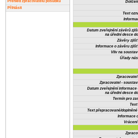
Přehled zpracovatelů posudků
Dotčené
Přihlásit
Text oz
Informa
Datum zveřejnění závěrů zjiš
na úřední desce do
Závěry zjišť
Informace o závěru zjišť
Vliv na sousta
Úřady nás
Zpracovate
Zpracovatel - soustav
Datum zveřejnění informace
na úřední desce do
Termín pro zas
Text
Text přepracované/doplněn
Informace 
Vrácení
Zpraco