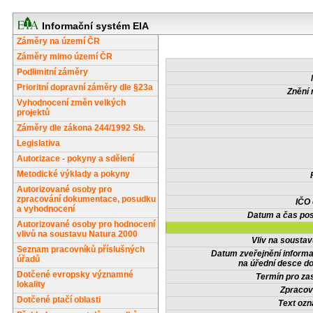
Informační systém EIA
Záměry na území ČR
Záměry mimo území ČR
Podlimitní záměry
Prioritní dopravní záměry dle §23a
Znění 
Vyhodnocení změn velkých
projektů
Záměry dle zákona 244/1992 Sb.
Legislativa
Autorizace - pokyny a sdělení
Metodické výklady a pokyny
Autorizované osoby pro
zpracování dokumentace, posudku
IČO
a vyhodnocení
Datum a čas pos
Autorizované osoby pro hodnocení
vlivů na soustavu Natura 2000
Vliv na sousta
Seznam pracovníků příslušných
Datum zveřejnění inform
úřadů
na úřední desce do
Dotčené evropsky významné
Termín pro zas
lokality
Zpracov
Dotčené ptačí oblasti
Text oz