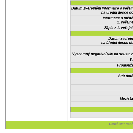
Datum zveřejnění informace o veřej
na úřední desce do
Informace o místě
1. veřejn
Zápis z 1. veřejn
Datum zveřejn
na úřední desce do
Významný negativní vliv na soustav
Te
Prodlouže
Stát do
Mezistá
Česká informač