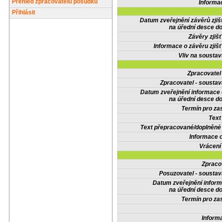
Přehled zpracovatelů posudků
Informa
Přihlásit
Datum zveřejnění závěrů zjiš
na úřední desce do
Závěry zjišť
Informace o závěru zjišť
Vliv na sousta
Zpracovate
Zpracovatel - soustav
Datum zveřejnění informace
na úřední desce do
Termín pro zas
Text
Text přepracované/doplněn
Informace 
Vrácení
Zpraco
Posuzovatel - soustav
Datum zveřejnění infor
na úřední desce do
Termín pro zas
Inform