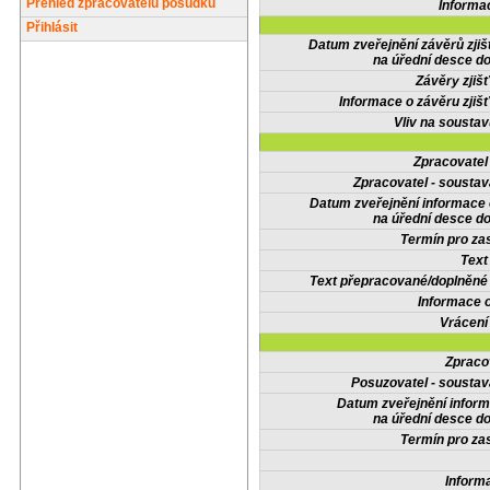
Přehled zpracovatelů posudků
Informa
Přihlásit
Datum zveřejnění závěrů zjiš
na úřední desce do
Závěry zjišť
Informace o závěru zjišť
Vliv na sousta
Zpracovate
Zpracovatel - soustav
Datum zveřejnění informace
na úřední desce do
Termín pro zas
Text
Text přepracované/doplněn
Informace 
Vrácení
Zpraco
Posuzovatel - soustav
Datum zveřejnění infor
na úřední desce do
Termín pro zas
Inform