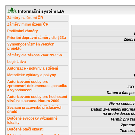
Informační systém EIA
Záměry na území ČR
Záměry mimo území ČR
Podlimitní záměry
Prioritní dopravní záměry dle §23a
Znění 
Vyhodnocení změn velkých
projektů
Záměry dle zákona 244/1992 Sb.
Legislativa
Autorizace - pokyny a sdělení
Metodické výklady a pokyny
Autorizované osoby pro
zpracování dokumentace, posudku
IČO
a vyhodnocení
Datum a čas pos
Autorizované osoby pro hodnocení
vlivů na soustavu Natura 2000
Vliv na sousta
Seznam pracovníků příslušných
Datum zveřejnění inform
úřadů
na úřední desce do
Dotčené evropsky významné
Termín pro zas
lokality
Zpracov
Dotčené ptačí oblasti
Text oz