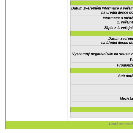
Datum zveřejnění informace o veřej
na úřední desce do
Informace o místě
1. veřejn
Zápis z 1. veřejn
Datum zveřejn
na úřední desce do
Významný negativní vliv na soustav
Te
Prodlouže
Stát do
Mezistá
Česká informač