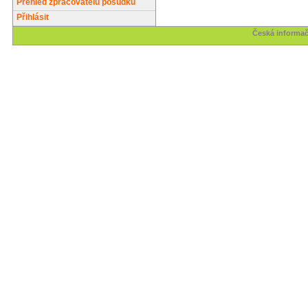
Přehled zpracovatelů posudků
Přihlásit
Česká informač