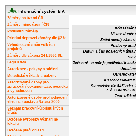
Informační systém EIA
Záměry na území ČR
Záměry mimo území ČR
Kód záměru
Podlimitní záměry
Název záměru
Prioritní dopravní záměry dle §23a
Znění novely zákona
Vyhodnocení změn velkých
Příslušný úřad
projektů
Datum a čas posledních úprav
Záměry dle zákona 244/1992 Sb.
Stav
Legislativa
Zařazení - záměr je podlimitní k bodu
Umístění
Autorizace - pokyny a sdělení
Oznamovatel
Metodické výklady a pokyny
IČO oznamovatele
Autorizované osoby pro
Stanovisko dle §45i odst. 
zpracování dokumentace, posudku
z. č. 114/1992 Sb.
a vyhodnocení
Text sdělení
Autorizované osoby pro hodnocení
vlivů na soustavu Natura 2000
Seznam pracovníků příslušných
úřadů
Dotčené evropsky významné
lokality
Dotčené ptačí oblasti