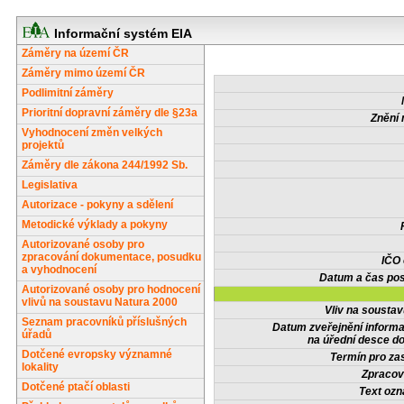
Informační systém EIA
Záměry na území ČR
Záměry mimo území ČR
Podlimitní záměry
Prioritní dopravní záměry dle §23a
Znění 
Vyhodnocení změn velkých
projektů
Záměry dle zákona 244/1992 Sb.
Legislativa
Autorizace - pokyny a sdělení
Metodické výklady a pokyny
Autorizované osoby pro
zpracování dokumentace, posudku
IČO
a vyhodnocení
Datum a čas pos
Autorizované osoby pro hodnocení
vlivů na soustavu Natura 2000
Vliv na sousta
Seznam pracovníků příslušných
Datum zveřejnění inform
úřadů
na úřední desce do
Dotčené evropsky významné
Termín pro zas
lokality
Zpracov
Dotčené ptačí oblasti
Text oz