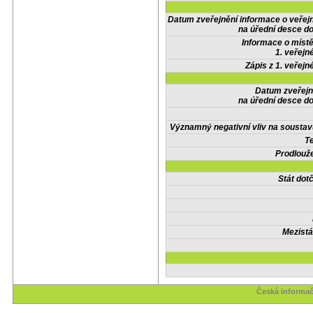
Datum zveřejnění informace o veřej
na úřední desce do
Informace o místě
1. veřejn
Zápis z 1. veřejn
Datum zveřejn
na úřední desce do
Významný negativní vliv na soustav
Te
Prodlouže
Stát do
Mezistá
Česká informač