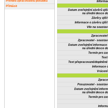
Přehled zpracovatelů posudků
Informa
Přihlásit
Datum zveřejnění závěrů zjiš
na úřední desce do
Závěry zjišť
Informace o závěru zjišť
Vliv na sousta
Zpracovate
Zpracovatel - soustav
Datum zveřejnění informace
na úřední desce do
Termín pro zas
Text
Text přepracované/doplněn
Informace 
Vrácení
Zpraco
Posuzovatel - soustav
Datum zveřejnění infor
na úřední desce do
Termín pro zas
Inform