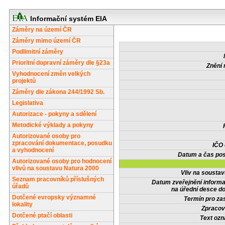
Informační systém EIA
Záměry na území ČR
Záměry mimo území ČR
Podlimitní záměry
Prioritní dopravní záměry dle §23a
Znění 
Vyhodnocení změn velkých
projektů
Záměry dle zákona 244/1992 Sb.
Legislativa
Autorizace - pokyny a sdělení
Metodické výklady a pokyny
Autorizované osoby pro
zpracování dokumentace, posudku
IČO
a vyhodnocení
Datum a čas pos
Autorizované osoby pro hodnocení
vlivů na soustavu Natura 2000
Vliv na sousta
Seznam pracovníků příslušných
Datum zveřejnění inform
úřadů
na úřední desce do
Dotčené evropsky významné
Termín pro zas
lokality
Zpracov
Dotčené ptačí oblasti
Text oz