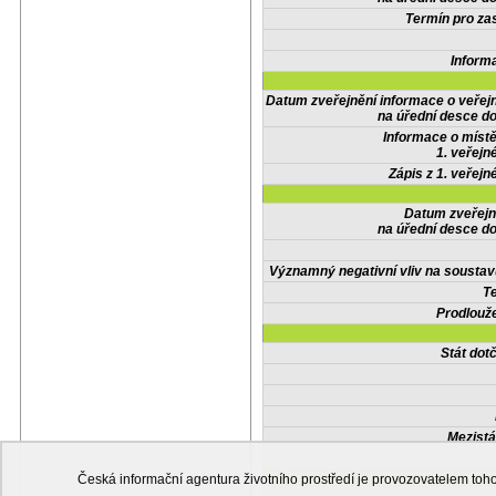
Termín pro zas
Inform
Datum zveřejnění informace o veřej
na úřední desce do
Informace o místě
1. veřejn
Zápis z 1. veřejn
Datum zveřejn
na úřední desce do
Významný negativní vliv na soustav
Te
Prodlouže
Stát do
Mezistá
Česká informační agentura životního prostředí je provozovatelem t