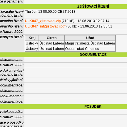
ce o oznámení:
ZJIŠŤOVACÍ ŘÍZENÍ
ťovacího řízení
Thu Jun 13 00:00:00 CEST 2013
tčeného kraje:
ovacího řízení:
ULK847_zjistovaci.zip
(719 kB) - 13.06.2013 12:37:14
ovacího řízení:
ULK847_infZjistovaci.pdf
(30 kB) - 13.06.2013 12:35:51
vu Natura 2000:
ledných řízení:
Kraj
Okres
Úřad
Ústecký
Ústí nad Labem
Magistrát města Ústí nad Labem
Ústecký
Ústí nad Labem
Obecní úřad Chlumec
DOKUMENTACE
l dokumentace:
a Natura 2000:
 o dokumentaci
tčeného kraje:
lání vyjádření:
 dokumentace:
é dokumentace:
o dokumentaci:
 dokumentace:
POSUDEK
vatel posudku:
a Natura 2000:
mace o posudku
tčeného kraje: