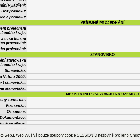
lání vyjádření:
Text posudku:
ace o posudku:
VEŘEJNÉ PROJEDNÁNÍ
ném projednání
tčeného kraje:
 a času konání
ého projednání:
ého projednání:
STANOVISKO
ění stanoviska
tčeného kraje:
Stanovisko:
u Natura 2000:
xt stanoviska:
ní stanoviska:
MEZISTÁTNÍ POSUZOVÁNÍ NA ÚZEMÍ ČR
tčený záměrem:
Poznámka:
Oznámení:
Dokumentace:
tní konzultace:
Posudek:
OSTATNÍ INFORMACE
ohoto webu. Web využívá pouze soubory cookie SESSIONID nezbytné pro jeho fung