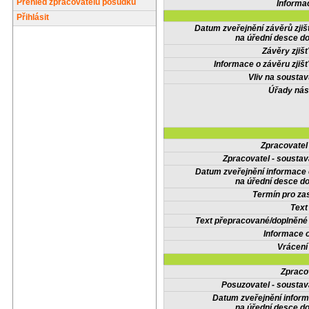
Přehled zpracovatelů posudků
Informa
Přihlásit
Datum zveřejnění závěrů zjiš
na úřední desce do
Závěry zjišť
Informace o závěru zjišť
Vliv na sousta
Úřady nás
Zpracovate
Zpracovatel - soustav
Datum zveřejnění informace
na úřední desce do
Termín pro zas
Text
Text přepracované/doplněn
Informace 
Vrácení
Zpraco
Posuzovatel - soustav
Datum zveřejnění infor
na úřední desce do