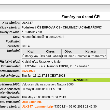
Záměry na území ČR
Kód záměru:
ULK847
Název záměru:
Podniková ČS EUROVIA CS - CHLUMEC U CHABAŘOVIC
novely zákona:
č. 350/2012 Sb.
Stav:
Nepodléhá dalšímu posuzování
Podlimitní:
Zařazení:
II/10.4
Umístění:
Kraj
Okres
Obec
Katastr
Ústecký kraj
Ústí nad Labem
Chlumec
Chlumec u Chabařovic
Příslušný úřad:
Krajský úřad Ústeckého kraje
Oznamovatel:
EUROVIA CS, a.s., Národní 138/10, 113 19 Praha 1
 oznamovatele:
45274924
ledních úprav:
Thu Jun 13 12:37:14 CEST 2013
OZNÁMENÍ
vu Natura 2000:
Vyloučen vliv na soustavu Natura 2000
ace o oznámení
Fri May 03 00:00:00 CEST 2013
tčeného kraje:
lání vyjádření:
Thu May 23 00:00:00 CEST 2013
atel oznámení:
Obal Libor Ing.
námení záměru:
ULK847_oznameni.zip
(4356 kB) - 02.05.2013 13:42:30