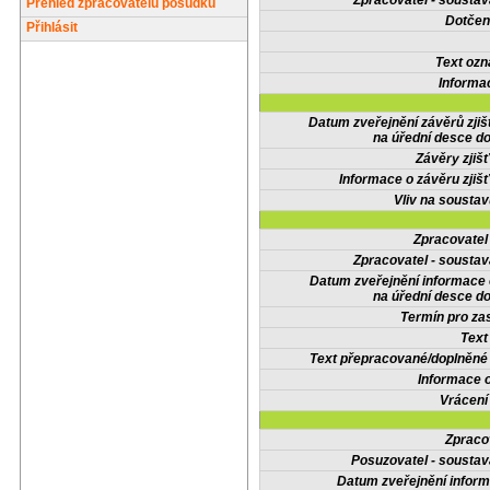
Zpracovatel - soustav
Přehled zpracovatelů posudků
Dotčené
Přihlásit
Text oz
Informa
Datum zveřejnění závěrů zjiš
na úřední desce do
Závěry zjišť
Informace o závěru zjišť
Vliv na sousta
Zpracovate
Zpracovatel - soustav
Datum zveřejnění informace
na úřední desce do
Termín pro zas
Text
Text přepracované/doplněn
Informace 
Vrácení
Zpraco
Posuzovatel - soustav
Datum zveřejnění infor