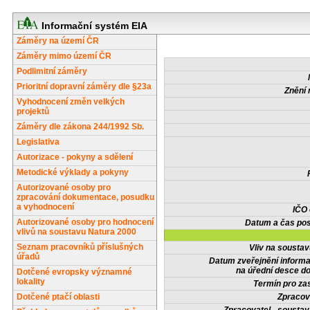
Informační systém EIA
Záměry na území ČR
Záměry mimo území ČR
Podlimitní záměry
Prioritní dopravní záměry dle §23a
Znění 
Vyhodnocení změn velkých
projektů
Záměry dle zákona 244/1992 Sb.
Legislativa
Autorizace - pokyny a sdělení
Metodické výklady a pokyny
Autorizované osoby pro
zpracování dokumentace, posudku
a vyhodnocení
IČO
Autorizované osoby pro hodnocení
Datum a čas pos
vlivů na soustavu Natura 2000
Seznam pracovníků příslušných
Vliv na sousta
úřadů
Datum zveřejnění inform
na úřední desce do
Dotčené evropsky významné
lokality
Termín pro zas
Dotčené ptačí oblasti
Zpracov