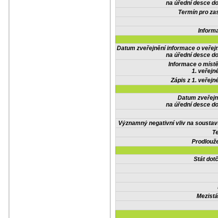
na úřední desce do
Termín pro zas
Inform
Datum zveřejnění informace o veřej
na úřední desce do
Informace o místě
1. veřejn
Zápis z 1. veřejn
Datum zveřejn
na úřední desce do
Významný negativní vliv na soustav
Te
Prodlouže
Stát do
Mezistá