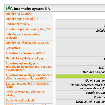
Informační systém EIA
Záměry na území ČR
Záměry mimo území ČR
Podlimitní záměry
Prioritní dopravní záměry dle §23a
Znění 
Vyhodnocení změn velkých
projektů
Záměry dle zákona 244/1992 Sb.
Legislativa
Autorizace - pokyny a sdělení
Metodické výklady a pokyny
Autorizované osoby pro
zpracování dokumentace, posudku
IČO
a vyhodnocení
Datum a čas pos
Autorizované osoby pro hodnocení
vlivů na soustavu Natura 2000
Vliv na sousta
Seznam pracovníků příslušných
Datum zveřejnění inform
úřadů
na úřední desce do
Dotčené evropsky významné
Termín pro zas
lokality
Zpracov
Dotčené ptačí oblasti
Zpracovatel - soustav