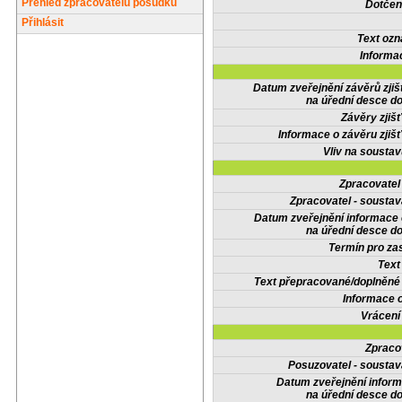
Přehled zpracovatelů posudků
Dotčené
Přihlásit
Text oz
Informa
Datum zveřejnění závěrů zjiš
na úřední desce do
Závěry zjišť
Informace o závěru zjišť
Vliv na sousta
Zpracovate
Zpracovatel - soustav
Datum zveřejnění informace
na úřední desce do
Termín pro zas
Text
Text přepracované/doplněn
Informace 
Vrácení
Zpraco
Posuzovatel - soustav
Datum zveřejnění infor
na úřední desce do