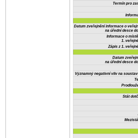
Termín pro zas
Inform
Datum zveřejnění informace o veřej
na úřední desce do
Informace o místě
1. veřejn
Zápis z 1. veřejn
Datum zveřejn
na úřední desce do
Významný negativní vliv na soustav
Te
Prodlouže
Stát do
Mezistá