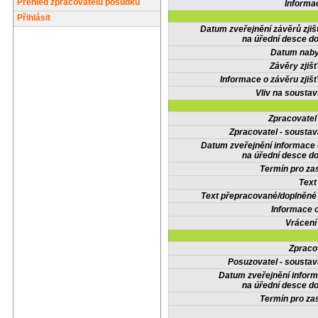
Přehled zpracovatelů posudků
Informa
Přihlásit
Datum zveřejnění závěrů zjiš
na úřední desce do
Datum nabyt
Závěry zjišť
Informace o závěru zjišť
Vliv na sousta
Zpracovate
Zpracovatel - soustav
Datum zveřejnění informace
na úřední desce do
Termín pro zas
Text
Text přepracované/doplněn
Informace 
Vrácení
Zpraco
Posuzovatel - soustav
Datum zveřejnění infor
na úřední desce do
Termín pro zas