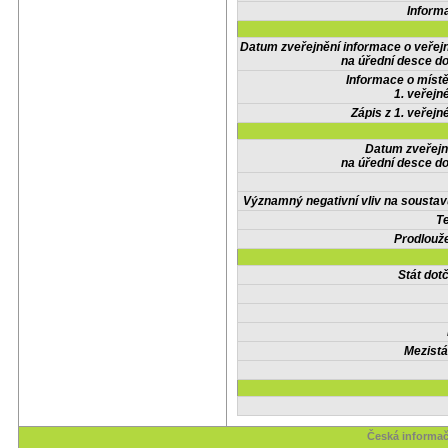
Inform
Datum zveřejnění informace o veřej
na úřední desce do
Informace o místě
1. veřejn
Zápis z 1. veřejn
Datum zveřejn
na úřední desce do
Významný negativní vliv na soustav
Te
Prodlouže
Stát do
Mezistá
Česká informač