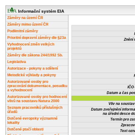
Informační systém EIA
Záměry na území ČR
Záměry mimo území ČR
Podlimitní záměry
Prioritní dopravní záměry dle §23a
Znění 
Vyhodnocení změn velkých
projektů
Záměry dle zákona 244/1992 Sb.
Legislativa
Autorizace - pokyny a sdělení
Metodické výklady a pokyny
Autorizované osoby pro
zpracování dokumentace, posudku
IČO
a vyhodnocení
Datum a čas pos
Autorizované osoby pro hodnocení
vlivů na soustavu Natura 2000
Vliv na sousta
Seznam pracovníků příslušných
Datum zveřejnění inform
úřadů
na úřední desce do
Dotčené evropsky významné
Termín pro zas
lokality
Zpracov
Dotčené ptačí oblasti
Text oz