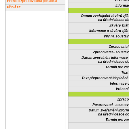
Text oz
Přehled zpracovatelů posudků
Informa
Přihlásit
Datum zveřejnění závěrů zjiš
na úřední desce do
Závěry zjišť
Informace o závěru zjišť
Vliv na sousta
Zpracovate
Zpracovatel - soustav
Datum zveřejnění informace
na úřední desce do
Termín pro zas
Text
Text přepracované/doplněn
Informace 
Vrácení
Zpraco
Posuzovatel - soustav
Datum zveřejnění infor
na úřední desce do
Termín pro zas