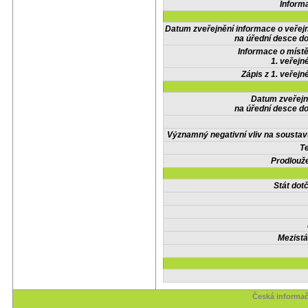
Inform
Datum zveřejnění informace o veřej
na úřední desce do
Informace o místě
1. veřejn
Zápis z 1. veřejn
Datum zveřejn
na úřední desce do
Významný negativní vliv na soustav
Te
Prodlouže
Stát do
Mezistá
Česká informač