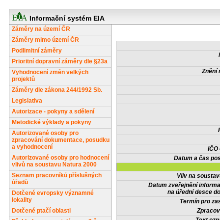
Informační systém EIA
Záměry na území ČR
Záměry mimo území ČR
Podlimitní záměry
Prioritní dopravní záměry dle §23a
Znění 
Vyhodnocení změn velkých
projektů
Záměry dle zákona 244/1992 Sb.
Legislativa
Autorizace - pokyny a sdělení
Metodické výklady a pokyny
Autorizované osoby pro
zpracování dokumentace, posudku
a vyhodnocení
IČO
Autorizované osoby pro hodnocení
Datum a čas pos
vlivů na soustavu Natura 2000
Seznam pracovníků příslušných
Vliv na sousta
úřadů
Datum zveřejnění inform
na úřední desce do
Dotčené evropsky významné
lokality
Termín pro zas
Dotčené ptačí oblasti
Zpracov