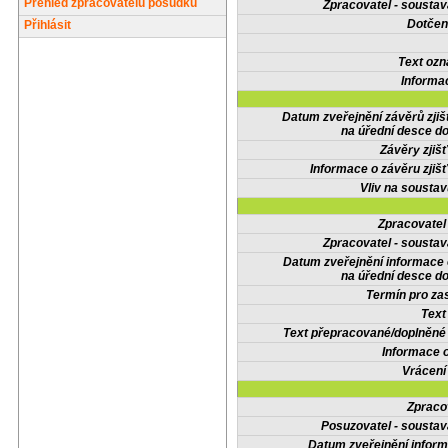
Přehled zpracovatelů posudků
Zpracovatel - soustav
Dotčené
Přihlásit
Text oz
Informa
Datum zveřejnění závěrů zjiš
na úřední desce do
Závěry zjišť
Informace o závěru zjišť
Vliv na sousta
Zpracovate
Zpracovatel - soustav
Datum zveřejnění informace
na úřední desce do
Termín pro zas
Text
Text přepracované/doplněn
Informace 
Vrácení
Zpraco
Posuzovatel - soustav
Datum zveřejnění infor