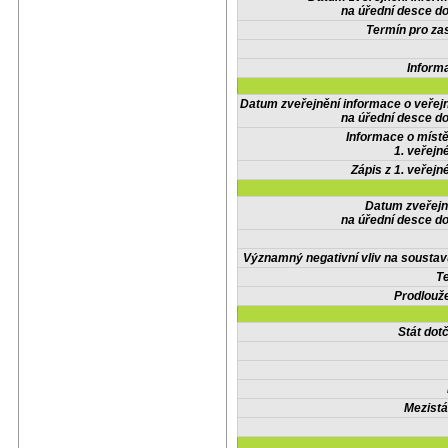
na úřední desce do
Termín pro zas
Inform
Datum zveřejnění informace o veřej
na úřední desce do
Informace o místě
1. veřejn
Zápis z 1. veřejn
Datum zveřejn
na úřední desce do
Významný negativní vliv na soustav
Te
Prodlouže
Stát do
Mezistá