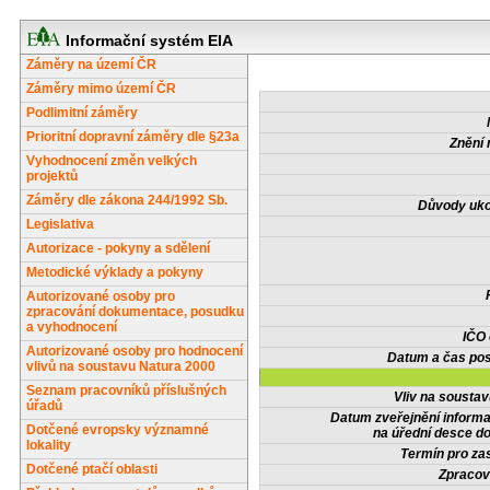
Informační systém EIA
Záměry na území ČR
Záměry mimo území ČR
Podlimitní záměry
Prioritní dopravní záměry dle §23a
Znění 
Vyhodnocení změn velkých
projektů
Záměry dle zákona 244/1992 Sb.
Důvody uko
Legislativa
Autorizace - pokyny a sdělení
Metodické výklady a pokyny
Autorizované osoby pro
zpracování dokumentace, posudku
a vyhodnocení
IČO
Autorizované osoby pro hodnocení
Datum a čas pos
vlivů na soustavu Natura 2000
Seznam pracovníků příslušných
Vliv na sousta
úřadů
Datum zveřejnění inform
Dotčené evropsky významné
na úřední desce do
lokality
Termín pro zas
Dotčené ptačí oblasti
Zpracov