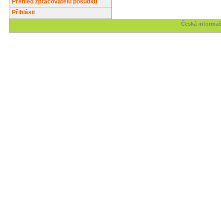
Přehled zpracovatelů posudků
Přihlásit
Česká informač