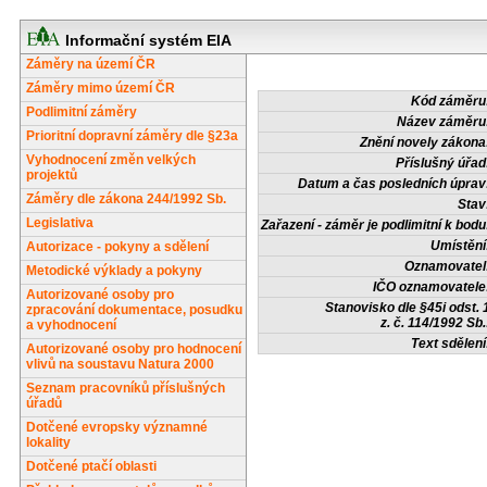
Informační systém EIA
Záměry na území ČR
Záměry mimo území ČR
Kód záměru
Podlimitní záměry
Název záměru
Prioritní dopravní záměry dle §23a
Znění novely zákona
Vyhodnocení změn velkých
Příslušný úřad
projektů
Datum a čas posledních úprav
Záměry dle zákona 244/1992 Sb.
Stav
Legislativa
Zařazení - záměr je podlimitní k bodu
Umístění
Autorizace - pokyny a sdělení
Oznamovatel
Metodické výklady a pokyny
IČO oznamovatele
Autorizované osoby pro
Stanovisko dle §45i odst. 
zpracování dokumentace, posudku
z. č. 114/1992 Sb.
a vyhodnocení
Text sdělení
Autorizované osoby pro hodnocení
vlivů na soustavu Natura 2000
Seznam pracovníků příslušných
úřadů
Dotčené evropsky významné
lokality
Dotčené ptačí oblasti