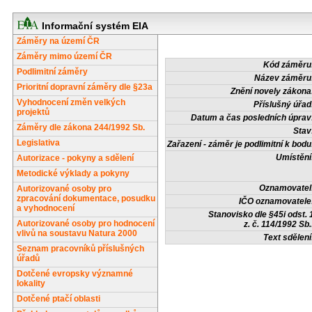
Informační systém EIA
Záměry na území ČR
Záměry mimo území ČR
Kód záměru
Podlimitní záměry
Název záměru
Prioritní dopravní záměry dle §23a
Znění novely zákona
Vyhodnocení změn velkých
Příslušný úřad
projektů
Datum a čas posledních úprav
Záměry dle zákona 244/1992 Sb.
Stav
Legislativa
Zařazení - záměr je podlimitní k bodu
Umístění
Autorizace - pokyny a sdělení
Metodické výklady a pokyny
Oznamovatel
Autorizované osoby pro
zpracování dokumentace, posudku
IČO oznamovatele
a vyhodnocení
Stanovisko dle §45i odst. 
Autorizované osoby pro hodnocení
z. č. 114/1992 Sb.
vlivů na soustavu Natura 2000
Text sdělení
Seznam pracovníků příslušných
úřadů
Dotčené evropsky významné
lokality
Dotčené ptačí oblasti