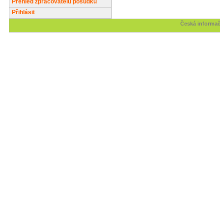
Přehled zpracovatelů posudků
Přihlásit
Česká informač