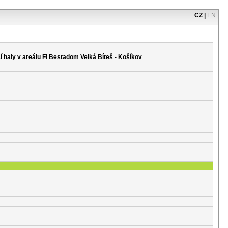
CZ
|
EN
cí haly v areálu Fi Bestadom Velká Bíteš - Košíkov