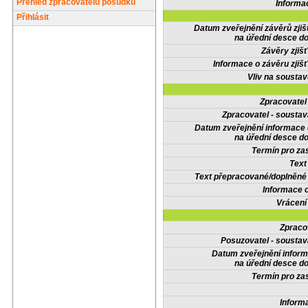
Přehled zpracovatelů posudků
Informa
Přihlásit
Datum zveřejnění závěrů zjiš
na úřední desce do
Závěry zjišť
Informace o závěru zjišť
Vliv na sousta
Zpracovate
Zpracovatel - soustav
Datum zveřejnění informace
na úřední desce do
Termín pro zas
Text
Text přepracované/doplněn
Informace 
Vrácení
Zpraco
Posuzovatel - soustav
Datum zveřejnění infor
na úřední desce do
Termín pro zas
Inform