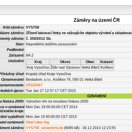
Záměry na území ČR
Kód záměru:
VYS758
Název záměru:
Zřízení lakovací linky ve stávajícím objektu výrobní a skladova
novely zákona:
č. 350/2012 Sb.
Stav:
Nepodléhá dalšímu posuzování
Podlimitní:
Zařazení:
II/4.2
Umístění:
Kraj
Okres
Obec
Katastr
Kraj Vysočina
Žďár nad Sázavou
Velká Bíteš
Košíkov
Příslušný úřad:
Krajský úřad Kraje Vysočina
Oznamovatel:
Bestadom, s.r.o., Košíkov 76, 595 01 Velká Bíteš
 oznamovatele:
25542567
ledních úprav:
Tue Jan 27 12:57:17 CET 2015
OZNÁMENÍ
vu Natura 2000:
Vyloučen vliv na soustavu Natura 2000
ace o oznámení
Mon Dec 29 00:00:00 CET 2014
tčeného kraje:
lání vyjádření:
Mon Jan 19 00:00:00 CET 2015
atel oznámení:
Obal Libor Ing.
námení záměru:
VYS758_oznameni.zip
(9085 kB) - 30.12.2014 12:23:55