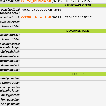
ce o oznámení:
VYS758_infOznam.pdf
(360 kB) - 30.12.2014 12:23:55
ZJIŠŤOVACÍ ŘÍZENÍ
ťovacího řízení
Tue Jan 27 00:00:00 CET 2015
tčeného kraje:
ovacího řízení:
VYS758_zjistovaci.pdf
(399 kB) - 27.01.2015 12:57:17
ovacího řízení:
vu Natura 2000:
DOKUMENTACE
l dokumentace:
a Natura 2000:
 o dokumentaci
tčeného kraje:
lání vyjádření:
 dokumentace:
é dokumentace:
o dokumentaci:
 dokumentace:
POSUDEK
vatel posudku:
a Natura 2000:
mace o posudku
tčeného kraje:
lání vyjádření:
Text posudku:
ace o posudku: