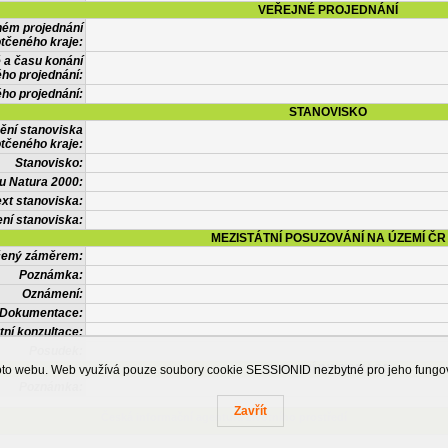
VEŘEJNÉ PROJEDNÁNÍ
ném projednání
tčeného kraje:
 a času konání
ého projednání:
ého projednání:
STANOVISKO
ění stanoviska
tčeného kraje:
Stanovisko:
u Natura 2000:
xt stanoviska:
ní stanoviska:
MEZISTÁTNÍ POSUZOVÁNÍ NA ÚZEMÍ ČR
tčený záměrem:
Poznámka:
Oznámení:
Dokumentace:
tní konzultace:
Posudek:
OSTATNÍ INFORMACE
ohoto webu. Web využívá pouze soubory cookie SESSIONID nezbytné pro jeho fung
Poznámka:
Zavřít
Česká informační agentura životního prostředí