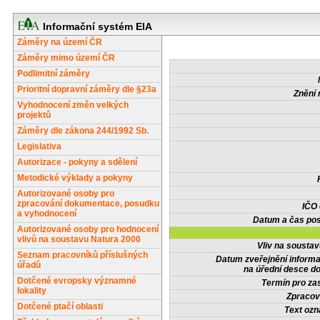
Informační systém EIA
Záměry na území ČR
Záměry mimo území ČR
Podlimitní záměry
Prioritní dopravní záměry dle §23a
Znění 
Vyhodnocení změn velkých
projektů
Záměry dle zákona 244/1992 Sb.
Legislativa
Autorizace - pokyny a sdělení
Metodické výklady a pokyny
Autorizované osoby pro
zpracování dokumentace, posudku
IČO
a vyhodnocení
Datum a čas pos
Autorizované osoby pro hodnocení
vlivů na soustavu Natura 2000
Vliv na sousta
Seznam pracovníků příslušných
Datum zveřejnění inform
úřadů
na úřední desce do
Dotčené evropsky významné
Termín pro zas
lokality
Zpracov
Dotčené ptačí oblasti
Text oz