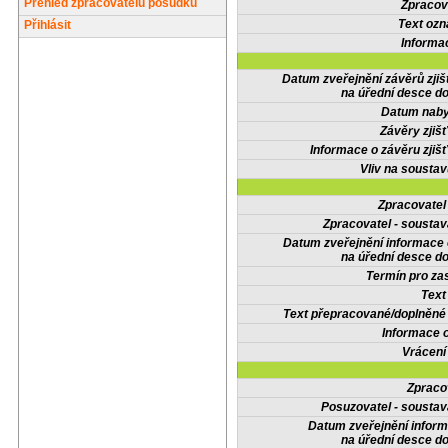
Přehled zpracovatelů posudků
Zpracov
Text oz
Přihlásit
Informa
Datum zveřejnění závěrů zjiš
na úřední desce do
Datum nabyt
Závěry zjišť
Informace o závěru zjišť
Vliv na sousta
Zpracovate
Zpracovatel - soustav
Datum zveřejnění informace
na úřední desce do
Termín pro zas
Text
Text přepracované/doplněn
Informace 
Vrácení
Zpraco
Posuzovatel - soustav
Datum zveřejnění infor
na úřední desce do