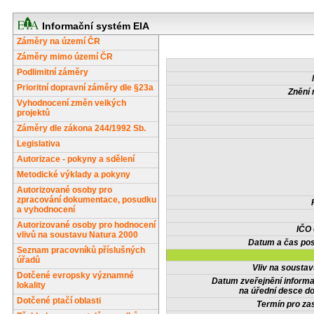
Informační systém EIA
Záměry na území ČR
Záměry mimo území ČR
Podlimitní záměry
Prioritní dopravní záměry dle §23a
Znění 
Vyhodnocení změn velkých
projektů
Záměry dle zákona 244/1992 Sb.
Legislativa
Autorizace - pokyny a sdělení
Metodické výklady a pokyny
Autorizované osoby pro
zpracování dokumentace, posudku
a vyhodnocení
Autorizované osoby pro hodnocení
IČO
vlivů na soustavu Natura 2000
Datum a čas pos
Seznam pracovníků příslušných
úřadů
Vliv na sousta
Dotčené evropsky významné
Datum zveřejnění inform
lokality
na úřední desce do
Dotčené ptačí oblasti
Termín pro zas