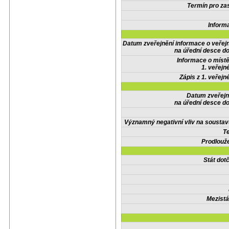
Termín pro zas
Inform
Datum zveřejnění informace o veřej
na úřední desce do
Informace o místě
1. veřejn
Zápis z 1. veřejn
Datum zveřejn
na úřední desce do
Významný negativní vliv na soustav
Te
Prodlouže
Stát do
Mezistá