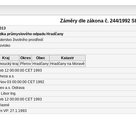
Záměry dle zákona č. 244/1992 S
013
ádka průmyslového odpadu Hradčany
sterstvo životního prostředí
ovisko
Kraj
Okres
Obec
Katastr
moucký kraj
Přerov
Hradčany
Hradčany na Moravě
Feb 12 00:00:00 CET 1993
heza a.s.
Nov 03 00:00:00 CET 1992
eo a.s. Ostrava
 Libor Ing.
Feb 12 00:00:00 CET 1993
lasné
m VP: 27.1.1993