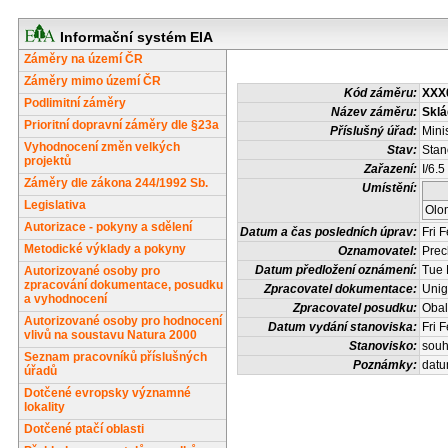
Informační systém EIA
Záměry na území ČR
Záměry mimo území ČR
Kód záměru:
XXX
Podlimitní záměry
Název záměru:
Skl
Prioritní dopravní záměry dle §23a
Příslušný úřad:
Mini
Vyhodnocení změn velkých
Stav:
Stan
projektů
Zařazení:
I/6.5
Záměry dle zákona 244/1992 Sb.
Umístění:
Legislativa
Olo
Autorizace - pokyny a sdělení
Datum a čas posledních úprav:
Fri 
Metodické výklady a pokyny
Oznamovatel:
Prec
Datum předložení oznámení:
Tue 
Autorizované osoby pro
zpracování dokumentace, posudku
Zpracovatel dokumentace:
Unig
a vyhodnocení
Zpracovatel posudku:
Obal
Autorizované osoby pro hodnocení
Datum vydání stanoviska:
Fri 
vlivů na soustavu Natura 2000
Stanovisko:
souh
Seznam pracovníků příslušných
Poznámky:
datu
úřadů
Dotčené evropsky významné
lokality
Dotčené ptačí oblasti