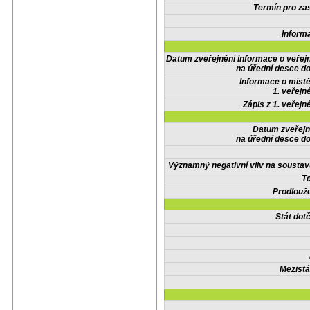
Termín pro zas
Inform
Datum zveřejnění informace o veřej
na úřední desce do
Informace o místě
1. veřejn
Zápis z 1. veřejn
Datum zveřejn
na úřední desce do
Významný negativní vliv na soustav
Te
Prodlouže
Stát do
Mezistá