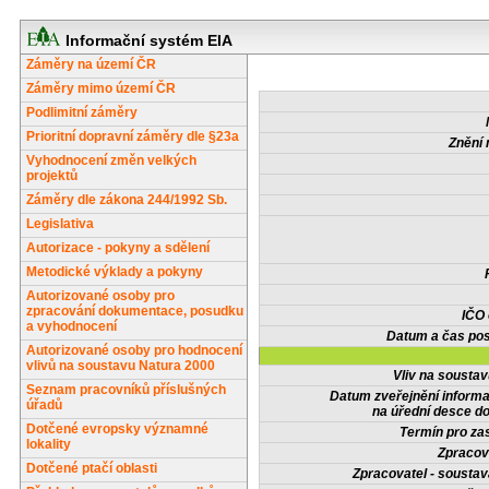
Informační systém EIA
Záměry na území ČR
Záměry mimo území ČR
Podlimitní záměry
Prioritní dopravní záměry dle §23a
Znění 
Vyhodnocení změn velkých
projektů
Záměry dle zákona 244/1992 Sb.
Legislativa
Autorizace - pokyny a sdělení
Metodické výklady a pokyny
Autorizované osoby pro
zpracování dokumentace, posudku
IČO
a vyhodnocení
Datum a čas pos
Autorizované osoby pro hodnocení
vlivů na soustavu Natura 2000
Vliv na sousta
Seznam pracovníků příslušných
Datum zveřejnění inform
úřadů
na úřední desce do
Dotčené evropsky významné
Termín pro zas
lokality
Zpracov
Dotčené ptačí oblasti
Zpracovatel - soustav