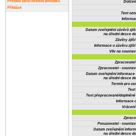
Přehled zpracovatelů posudků
Dotčené
Přihlásit
Text oz
Informa
Datum zveřejnění závěrů zjiš
na úřední desce do
Závěry zjišť
Informace o závěru zjišť
Vliv na sousta
Zpracovate
Zpracovatel - soustav
Datum zveřejnění informace
na úřední desce do
Termín pro zas
Text
Text přepracované/doplněn
Informace 
Vrácení
Zpraco
Posuzovatel - soustav
Datum zveřejnění infor
na úřední desce do