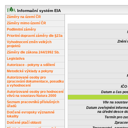
Informační systém EIA
Záměry na území ČR
Záměry mimo území ČR
Podlimitní záměry
Prioritní dopravní záměry dle §23a
Znění 
Vyhodnocení změn velkých
projektů
Záměry dle zákona 244/1992 Sb.
Legislativa
Autorizace - pokyny a sdělení
Metodické výklady a pokyny
Autorizované osoby pro
zpracování dokumentace, posudku
a vyhodnocení
IČO
Autorizované osoby pro hodnocení
Datum a čas pos
vlivů na soustavu Natura 2000
Seznam pracovníků příslušných
Vliv na sousta
úřadů
Datum zveřejnění inform
na úřední desce do
Dotčené evropsky významné
lokality
Termín pro zas
Dotčené ptačí oblasti
Zpracov