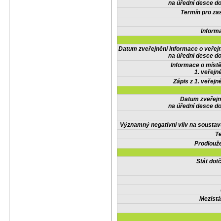
na úřední desce do
Termín pro zas
Inform
Datum zveřejnění informace o veřej
na úřední desce do
Informace o místě
1. veřejn
Zápis z 1. veřejn
Datum zveřejn
na úřední desce do
Významný negativní vliv na soustav
Te
Prodlouže
Stát do
Mezistá