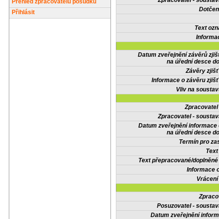
Zpracovatel - soustav
Přehled zpracovatelů posudků
Dotčené
Přihlásit
Text oz
Informa
Datum zveřejnění závěrů zjiš
na úřední desce do
Závěry zjišť
Informace o závěru zjišť
Vliv na sousta
Zpracovate
Zpracovatel - soustav
Datum zveřejnění informace
na úřední desce do
Termín pro zas
Text
Text přepracované/doplněn
Informace 
Vrácení
Zpraco
Posuzovatel - soustav
Datum zveřejnění infor