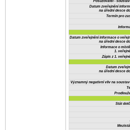
Posuzovatel - soustav
Datum zveřejnění infor
na úřední desce do
Termín pro zas
Inform
Datum zveřejnění informace o veřej
na úřední desce do
Informace o místě
1. veřejn
Zápis z 1. veřejn
Datum zveřejn
na úřední desce do
Významný negativní vliv na soustav
Te
Prodlouže
Stát do
Mezistá