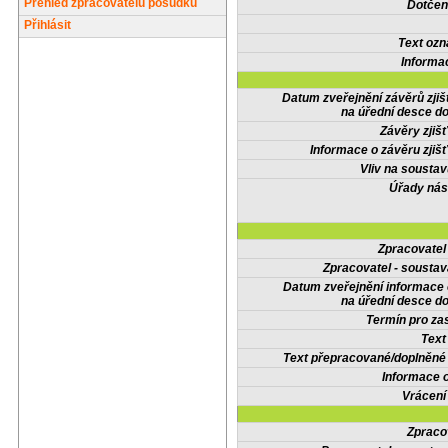
Přehled zpracovatelů posudků
Dotčené
Přihlásit
Text oz
Informa
Datum zveřejnění závěrů zjiš
na úřední desce do
Závěry zjišť
Informace o závěru zjišť
Vliv na sousta
Úřady nás
Zpracovate
Zpracovatel - soustav
Datum zveřejnění informace
na úřední desce do
Termín pro zas
Text
Text přepracované/doplněn
Informace 
Vrácení
Zpraco