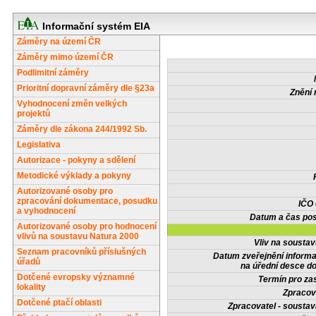
Informační systém EIA
Záměry na území ČR
Záměry mimo území ČR
Podlimitní záměry
Prioritní dopravní záměry dle §23a
Znění 
Vyhodnocení změn velkých
projektů
Záměry dle zákona 244/1992 Sb.
Legislativa
Autorizace - pokyny a sdělení
Metodické výklady a pokyny
Autorizované osoby pro
zpracování dokumentace, posudku
IČO
a vyhodnocení
Datum a čas pos
Autorizované osoby pro hodnocení
vlivů na soustavu Natura 2000
Vliv na sousta
Seznam pracovníků příslušných
Datum zveřejnění inform
úřadů
na úřední desce do
Dotčené evropsky významné
Termín pro zas
lokality
Zpracov
Dotčené ptačí oblasti
Zpracovatel - soustav