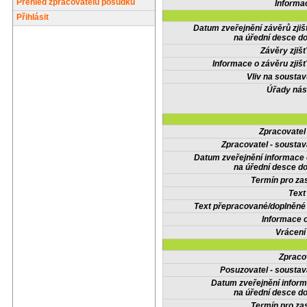
Přehled zpracovatelů posudků
Informa
Přihlásit
Datum zveřejnění závěrů zjiš
na úřední desce do
Závěry zjišť
Informace o závěru zjišť
Vliv na sousta
Úřady nás
Zpracovate
Zpracovatel - soustav
Datum zveřejnění informace
na úřední desce do
Termín pro zas
Text
Text přepracované/doplněn
Informace 
Vrácení
Zpraco
Posuzovatel - soustav
Datum zveřejnění infor
na úřední desce do
Termín pro zas