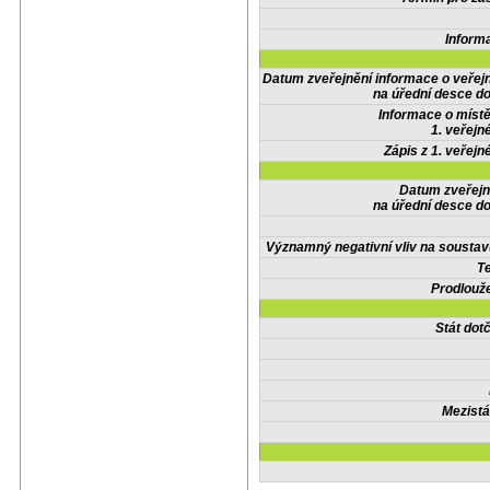
Inform
Datum zveřejnění informace o veřej
na úřední desce do
Informace o místě
1. veřejn
Zápis z 1. veřejn
Datum zveřejn
na úřední desce do
Významný negativní vliv na soustav
Te
Prodlouže
Stát do
Mezistá