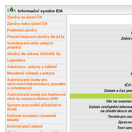
Informační systém EIA
Záměry na území ČR
Záměry mimo území ČR
Podlimitní záměry
Prioritní dopravní záměry dle §23a
Znění 
Vyhodnocení změn velkých
projektů
Záměry dle zákona 244/1992 Sb.
Legislativa
Autorizace - pokyny a sdělení
Metodické výklady a pokyny
Autorizované osoby pro
zpracování dokumentace, posudku
IČO
a vyhodnocení
Datum a čas pos
Autorizované osoby pro hodnocení
vlivů na soustavu Natura 2000
Vliv na sousta
Seznam pracovníků příslušných
Datum zveřejnění inform
úřadů
na úřední desce do
Dotčené evropsky významné
Termín pro zas
lokality
Zpracov
Dotčené ptačí oblasti
Text oz