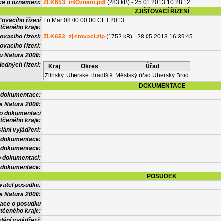
ce o oznámení:
ZLK653_infOznam.pdf
(283 kB) - 25.01.2013 10:28:12
ZJIŠŤOVACÍ ŘÍZENÍ
ťovacího řízení
Fri Mar 08 00:00:00 CET 2013
tčeného kraje:
ovacího řízení:
ZLK653_zjistovaci.zip
(1752 kB) - 28.05.2013 16:39:45
ovacího řízení:
vu Natura 2000:
ledných řízení:
Kraj
Okres
Úřad
Zlínský
Uherské Hradiště
Městský úřad Uherský Brod
DOKUMENTACE
l dokumentace:
a Natura 2000:
 o dokumentaci
tčeného kraje:
lání vyjádření:
 dokumentace:
é dokumentace:
o dokumentaci:
 dokumentace:
POSUDEK
vatel posudku:
a Natura 2000:
mace o posudku
tčeného kraje:
lání vyjádření: