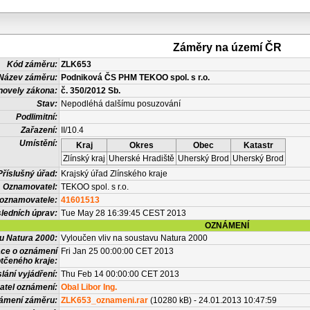
Záměry na území ČR
Kód záměru:
ZLK653
Název záměru:
Podniková ČS PHM TEKOO spol. s r.o.
novely zákona:
č. 350/2012 Sb.
Stav:
Nepodléhá dalšímu posuzování
Podlimitní:
Zařazení:
II/10.4
Umístění:
Kraj
Okres
Obec
Katastr
Zlínský kraj
Uherské Hradiště
Uherský Brod
Uherský Brod
Příslušný úřad:
Krajský úřad Zlínského kraje
Oznamovatel:
TEKOO spol. s r.o.
 oznamovatele:
41601513
ledních úprav:
Tue May 28 16:39:45 CEST 2013
OZNÁMENÍ
vu Natura 2000:
Vyloučen vliv na soustavu Natura 2000
ace o oznámení
Fri Jan 25 00:00:00 CET 2013
tčeného kraje:
lání vyjádření:
Thu Feb 14 00:00:00 CET 2013
atel oznámení:
Obal Libor Ing.
námení záměru:
ZLK653_oznameni.rar
(10280 kB) - 24.01.2013 10:47:59