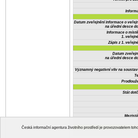
Inform
Datum zveřejnění informace o veřej
na úřední desce do
Informace o místě
1. veřejn
Zápis z 1. veřejn
Datum zveřejn
na úřední desce do
Významný negativní vliv na soustav
Te
Prodlouže
Stát do
Mezistá
Česká informační agentura životního prostředí je provozovatelem t