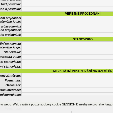
Text posudku:
ace o posudku:
VEŘEJNÉ PROJEDNÁNÍ
ném projednání
tčeného kraje:
 a času konání
ého projednání:
ého projednání:
STANOVISKO
ění stanoviska
tčeného kraje:
Stanovisko:
u Natura 2000:
xt stanoviska:
ní stanoviska:
MEZISTÁTNÍ POSUZOVÁNÍ NA ÚZEMÍ ČR
tčený záměrem:
Poznámka:
Oznámení:
Dokumentace:
tní konzultace:
Posudek:
OSTATNÍ INFORMACE
ohoto webu. Web využívá pouze soubory cookie SESSIONID nezbytné pro jeho fung
Poznámka: