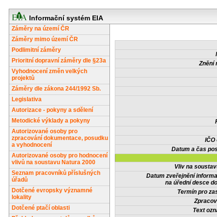
Informační systém EIA
Záměry na území ČR
Záměry mimo území ČR
Podlimitní záměry
Prioritní dopravní záměry dle §23a
Znění 
Vyhodnocení změn velkých
projektů
Záměry dle zákona 244/1992 Sb.
Legislativa
Autorizace - pokyny a sdělení
Metodické výklady a pokyny
Autorizované osoby pro
zpracování dokumentace, posudku
IČO
a vyhodnocení
Datum a čas pos
Autorizované osoby pro hodnocení
vlivů na soustavu Natura 2000
Vliv na sousta
Seznam pracovníků příslušných
Datum zveřejnění inform
úřadů
na úřední desce do
Dotčené evropsky významné
Termín pro zas
lokality
Zpracov
Dotčené ptačí oblasti
Text oz