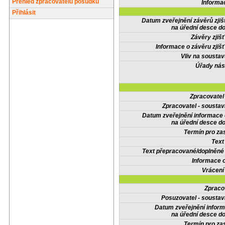
Přehled zpracovatelů posudků
Informa
Přihlásit
Datum zveřejnění závěrů zjiš
na úřední desce do
Závěry zjišť
Informace o závěru zjišť
Vliv na sousta
Úřady nás
Zpracovate
Zpracovatel - soustav
Datum zveřejnění informace
na úřední desce do
Termín pro zas
Text
Text přepracované/doplněn
Informace 
Vrácení
Zpraco
Posuzovatel - soustav
Datum zveřejnění infor
na úřední desce do
Termín pro zas