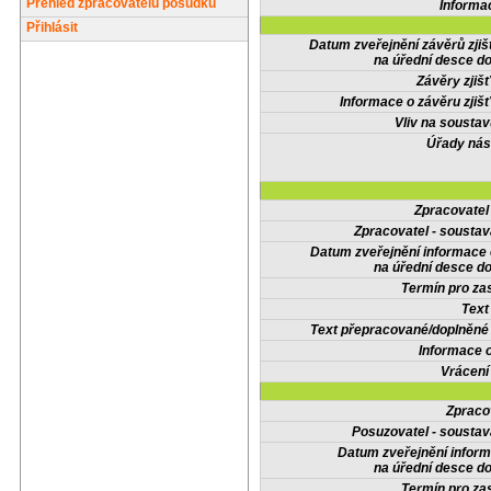
Přehled zpracovatelů posudků
Informa
Přihlásit
Datum zveřejnění závěrů zjiš
na úřední desce do
Závěry zjišť
Informace o závěru zjišť
Vliv na sousta
Úřady nás
Zpracovate
Zpracovatel - soustav
Datum zveřejnění informace
na úřední desce do
Termín pro zas
Text
Text přepracované/doplněn
Informace 
Vrácení
Zpraco
Posuzovatel - soustav
Datum zveřejnění infor
na úřední desce do
Termín pro zas