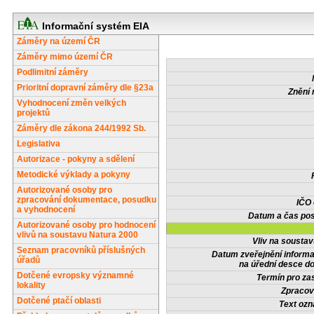
Informační systém EIA
Záměry na území ČR
Záměry mimo území ČR
Podlimitní záměry
Prioritní dopravní záměry dle §23a
Znění 
Vyhodnocení změn velkých
projektů
Záměry dle zákona 244/1992 Sb.
Legislativa
Autorizace - pokyny a sdělení
Metodické výklady a pokyny
Autorizované osoby pro
zpracování dokumentace, posudku
IČO
a vyhodnocení
Datum a čas pos
Autorizované osoby pro hodnocení
vlivů na soustavu Natura 2000
Vliv na sousta
Seznam pracovníků příslušných
Datum zveřejnění inform
úřadů
na úřední desce do
Dotčené evropsky významné
Termín pro zas
lokality
Zpracov
Dotčené ptačí oblasti
Text oz