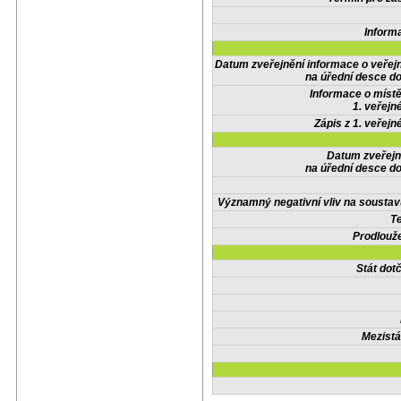
Inform
Datum zveřejnění informace o veřej
na úřední desce do
Informace o místě
1. veřejn
Zápis z 1. veřejn
Datum zveřejn
na úřední desce do
Významný negativní vliv na soustav
Te
Prodlouže
Stát do
Mezistá