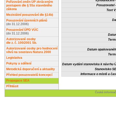
Vyhodnocení -
Pořizování změn ÚP zkráceným
Posuzovatel 
postupem dle § 55a stavebního
zákona
Text V
Mezistátní posuzování dle §14b)
Da
Posuzování územních plánů
(do 31.12.2006)
Posuzování ÚPD VÚC
(do 31.12.2006)
Datum
Autorizované osoby
Termí
dle z. č. 100/2001 Sb.
Autorizované osoby pro hodnocení
Datum opakovaného
vlivů na soustavu Natura 2000
Termí
Legislativa
Pokyny a sdělení
Datum vydání stanoviska k návrhu Ú
Metodická doporučení a aktuality
Stanovisko SE
Informace o místě a čas
Přehled posuzovatelů koncepcí
Propagace SEA
Přihlásit
Česká informač