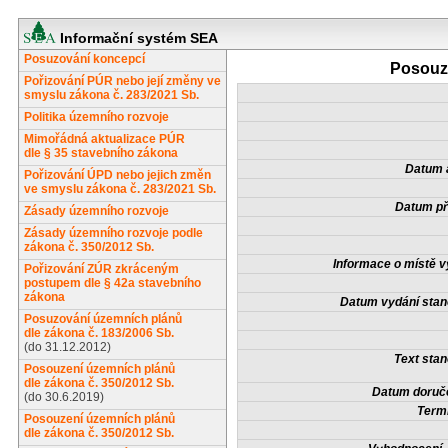
Informační systém SEA
Posuzování koncepcí
Posouze
Pořizování PÚR nebo její změny ve
smyslu zákona č. 283/2021 Sb.
Politika územního rozvoje
Mimořádná aktualizace PÚR
dle § 35 stavebního zákona
Datum a
Pořizování ÚPD nebo jejich změn
ve smyslu zákona č. 283/2021 Sb.
Datum př
Zásady územního rozvoje
Zásady územního rozvoje podle
zákona č. 350/2012 Sb.
Informace o místě v
Pořizování ZÚR zkráceným
postupem dle § 42a stavebního
zákona
Datum vydání stan
Posuzování územních plánů
dle zákona č. 183/2006 Sb.
(do 31.12.2012)
Text stan
Posouzení územních plánů
dle zákona č. 350/2012 Sb.
Datum doruče
(do 30.6.2019)
Termí
Posouzení územních plánů
dle zákona č. 350/2012 Sb.