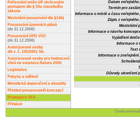
Datum veřejného 
Pořizování změn ÚP zkráceným
postupem dle § 55a stavebního
Termín pro zaslán
zákona
Informace o místě a času veřejného 
Mezistátní posuzování dle §14b)
Zápis z veřejného 
Posuzování územních plánů
Mezistátní 
(do 31.12.2006)
Informace o návrhu koncepce
Posuzování ÚPD VÚC
Vyjádření dotče
(do 31.12.2006)
Informace o 
Autorizované osoby
Text 
dle z. č. 100/2001 Sb.
Informace o zveřejnění 
Autorizované osoby pro hodnocení
Schválená
vlivů na soustavu Natura 2000
Legislativa
Důvody ukončení p
Pokyny a sdělení
Metodická doporučení a aktuality
Přehled posuzovatelů koncepcí
Propagace SEA
Přihlásit
Česká informač