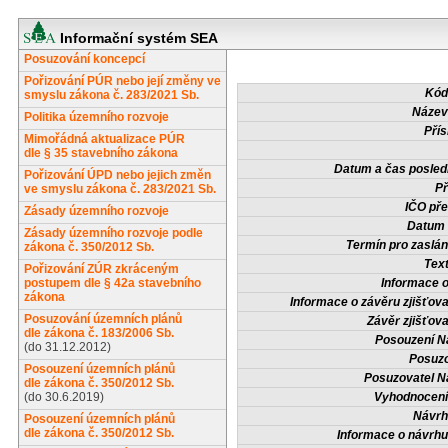
Informační systém SEA
Posuzování koncepcí
Pořizování PÚR nebo její změny ve
Kód
smyslu zákona č. 283/2021 Sb.
Název
Politika územního rozvoje
Přís
Mimořádná aktualizace PÚR
dle § 35 stavebního zákona
Datum a čas posled
Pořizování ÚPD nebo jejich změn
Př
ve smyslu zákona č. 283/2021 Sb.
IČO pře
Zásady územního rozvoje
Datum 
Zásady územního rozvoje podle
Termín pro zaslán
zákona č. 350/2012 Sb.
Tex
Pořizování ZÚR zkráceným
postupem dle § 42a stavebního
Informace 
zákona
Informace o závěru zjišťova
Posuzování územních plánů
Závěr zjišťova
dle zákona č. 183/2006 Sb.
Posouzení N
(do 31.12.2012)
Posuzo
Posouzení územních plánů
Posuzovatel N
dle zákona č. 350/2012 Sb.
(do 30.6.2019)
Vyhodnocení
Návrh
Posouzení územních plánů
dle zákona č. 350/2012 Sb.
Informace o návrh