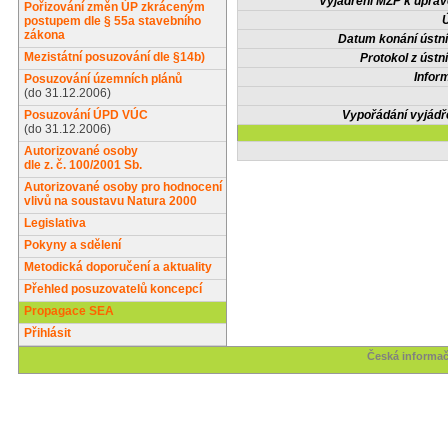
Vyjádření MŽP k upra
Pořizování změn ÚP zkráceným
Ú
postupem dle § 55a stavebního
zákona
Datum konání ústní
Mezistátní posuzování dle §14b)
Protokol z ústn
Infor
Posuzování územních plánů
(do 31.12.2006)
Posuzování ÚPD VÚC
Vypořádání vyjádř
(do 31.12.2006)
Autorizované osoby
dle z. č. 100/2001 Sb.
Autorizované osoby pro hodnocení
vlivů na soustavu Natura 2000
Legislativa
Pokyny a sdělení
Metodická doporučení a aktuality
Přehled posuzovatelů koncepcí
Propagace SEA
Přihlásit
Česká informač