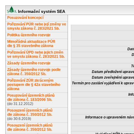
Informační systém SEA
Posuzování koncepcí
Pořizování PÚR nebo její změny ve
smyslu zákona č. 283/2021 Sb.
Politika územního rozvoje
Mimořádná aktualizace PÚR
dle § 35 stavebního zákona
Dat
Pořizování ÚPD nebo jejich změn
D
ve smyslu zákona č. 283/2021 Sb.
Zásady územního rozvoje
T
Zásady územního rozvoje podle
Datum předložení uprav
zákona č. 350/2012 Sb.
Datum zveřejnění uprav
Pořizování ZÚR zkráceným
Termín pro zaslání vyjádření k upr
postupem dle § 42a stavebního
zákona
Inf
Posuzování územních plánů
dle zákona č. 183/2006 Sb.
(do 31.12.2012)
Posouzení územních plánů
dle zákona č. 350/2012 Sb.
Informace o upraveném náv
(do 30.6.2019)
Posouzení územních plánů
dle zákona č. 350/2012 Sb.