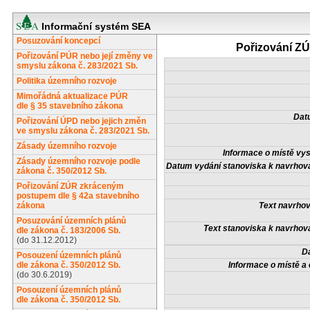
Informační systém SEA
Posuzování koncepcí
Pořizování Z
Pořizování PÚR nebo její změny ve
smyslu zákona č. 283/2021 Sb.
Politika územního rozvoje
Mimořádná aktualizace PÚR
dle § 35 stavebního zákona
Dat
Pořizování ÚPD nebo jejich změn
ve smyslu zákona č. 283/2021 Sb.
Zásady územního rozvoje
Informace o místě vys
Zásady územního rozvoje podle
Datum vydání stanoviska k navrhov
zákona č. 350/2012 Sb.
Pořizování ZÚR zkráceným
postupem dle § 42a stavebního
zákona
Text navrhov
Posuzování územních plánů
Text stanoviska k navrhov
dle zákona č. 183/2006 Sb.
(do 31.12.2012)
D
Posouzení územních plánů
dle zákona č. 350/2012 Sb.
Informace o místě a 
(do 30.6.2019)
Posouzení územních plánů
dle zákona č. 350/2012 Sb.