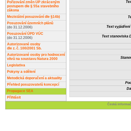
Tex
Pořizování změn ÚP zkráceným
postupem dle § 55a stavebního
zákona
Mezistátní posuzování dle §14b)
T
Posuzování územních plánů
Text vyjádření
(do 31.12.2006)
Posuzování ÚPD VÚC
Text stanoviska 
(do 31.12.2006)
Autorizované osoby
dle z. č. 100/2001 Sb.
Autorizované osoby pro hodnocení
Stanov
vlivů na soustavu Natura 2000
Legislativa
Pokyny a sdělení
Metodická doporučení a aktuality
Pod
Přehled posuzovatelů koncepcí
Da
Propagace SEA
Přihlásit
Česká informač