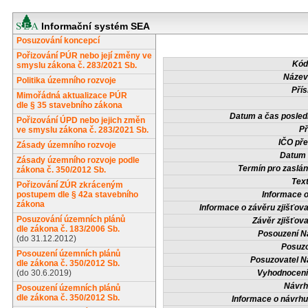
Informační systém SEA
Posuzování koncepcí
Pořizování PÚR nebo její změny ve
Kód
smyslu zákona č. 283/2021 Sb.
Název
Politika územního rozvoje
Přís
Mimořádná aktualizace PÚR
dle § 35 stavebního zákona
Datum a čas posled
Pořizování ÚPD nebo jejich změn
Př
ve smyslu zákona č. 283/2021 Sb.
IČO pře
Zásady územního rozvoje
Datum 
Zásady územního rozvoje podle
Termín pro zaslán
zákona č. 350/2012 Sb.
Tex
Pořizování ZÚR zkráceným
postupem dle § 42a stavebního
Informace 
zákona
Informace o závěru zjišťova
Posuzování územních plánů
Závěr zjišťova
dle zákona č. 183/2006 Sb.
Posouzení N
(do 31.12.2012)
Posuzo
Posouzení územních plánů
Posuzovatel N
dle zákona č. 350/2012 Sb.
(do 30.6.2019)
Vyhodnocení
Návrh
Posouzení územních plánů
dle zákona č. 350/2012 Sb.
Informace o návrh