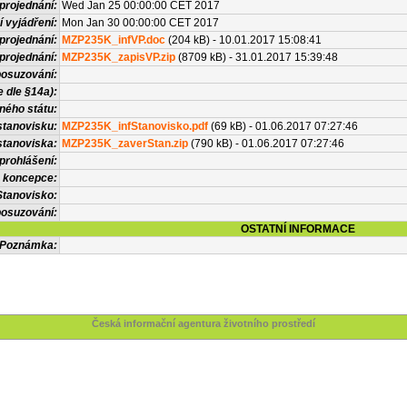
projednání:
Wed Jan 25 00:00:00 CET 2017
í vyjádření:
Mon Jan 30 00:00:00 CET 2017
projednání:
MZP235K_infVP.doc
(204 kB) - 10.01.2017 15:08:41
projednání:
MZP235K_zapisVP.zip
(8709 kB) - 31.01.2017 15:39:48
posuzování:
 dle §14a):
ného státu:
stanovisku:
MZP235K_infStanovisko.pdf
(69 kB) - 01.06.2017 07:27:46
stanoviska:
MZP235K_zaverStan.zip
(790 kB) - 01.06.2017 07:27:46
prohlášení:
 koncepce:
Stanovisko:
osuzování:
OSTATNÍ INFORMACE
Poznámka:
Česká informační agentura životního prostředí