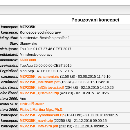
Posuzování koncepcí
 koncepce:
MZP235K
 koncepce:
Koncepce vodní dopravy
lušný úřad:
Ministerstvo životního prostředí
Stav:
Stanovisko
ních úprav:
Thu Jun 01 07:27:46 CEST 2017
edkladatel:
Ministerstvo dopravy
dkladatele:
66003008
zveřejnění:
Tue Aug 25 00:00:00 CEST 2015
í vyjádření:
Mon Sep 14 00:00:00 CEST 2015
t oznámení:
MZP235K_oznameni.zip
(1150 kB) - 03.08.2015 11:49:10
o oznámení:
MZP235K_infOznam.pdf
(168 kB) - 03.08.2015 11:49:10
cího řízení:
MZP235K_infZjistovaci.pdf
(204 kB) - 02.10.2015 14:10:26
cího řízení:
MZP235K_zjistovaci.zip
(423 kB) - 02.10.2015 14:10:26
atura 2000:
Ano
vatel SEA:
Grúz Jiří RNDr.
atura 2000:
Fialová Martina Mgr., Ph.D.
 koncepce:
MZP235K_vyhodnoceni.zip
(16411 kB) - 21.12.2016 09:00:15
 koncepce:
MZP235K_navrh.zip
(22250 kB) - 21.12.2016 09:00:15
u koncepce:
MZP235K_infNavrh.pdf
(232 kB) - 21.12.2016 09:00:15