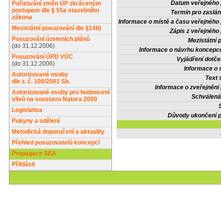
Datum veřejného 
Pořizování změn ÚP zkráceným
postupem dle § 55a stavebního
Termín pro zaslán
zákona
Informace o místě a času veřejného 
Mezistátní posuzování dle §14b)
Zápis z veřejného 
Posuzování územních plánů
Mezistátní 
(do 31.12.2006)
Informace o návrhu koncepce
Posuzování ÚPD VÚC
Vyjádření dotče
(do 31.12.2006)
Informace o 
Autorizované osoby
Text 
dle z. č. 100/2001 Sb.
Informace o zveřejnění 
Autorizované osoby pro hodnocení
Schválená
vlivů na soustavu Natura 2000
Legislativa
Důvody ukončení p
Pokyny a sdělení
Metodická doporučení a aktuality
Přehled posuzovatelů koncepcí
Propagace SEA
Přihlásit