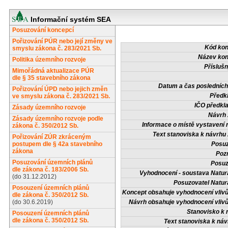
Informační systém SEA
Posuzování koncepcí
Pořizování PÚR nebo její změny ve
Kód ko
smyslu zákona č. 283/2021 Sb.
Název ko
Politika územního rozvoje
Příslušn
Mimořádná aktualizace PÚR
dle § 35 stavebního zákona
Datum a čas posledních
Pořizování ÚPD nebo jejich změn
Předkl
ve smyslu zákona č. 283/2021 Sb.
IČO předkla
Zásady územního rozvoje
Návrh 
Zásady územního rozvoje podle
Informace o místě vystavení 
zákona č. 350/2012 Sb.
Text stanoviska k návrhu 
Pořizování ZÚR zkráceným
postupem dle § 42a stavebního
Posuz
zákona
Poz
Posuzování územních plánů
Posuz
dle zákona č. 183/2006 Sb.
Vyhodnocení - soustava Natur
(do 31.12.2012)
Posuzovatel Natur
Posouzení územních plánů
Koncept obsahuje vyhodnocení vlivů
dle zákona č. 350/2012 Sb.
(do 30.6.2019)
Návrh obsahuje vyhodnocení vlivů
Stanovisko k 
Posouzení územních plánů
dle zákona č. 350/2012 Sb.
Text stanoviska k návr