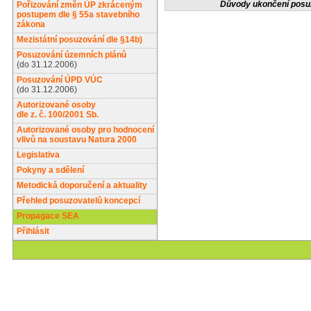
Důvody ukončení posu
Pořizování změn ÚP zkráceným
postupem dle § 55a stavebního
zákona
Mezistátní posuzování dle §14b)
Posuzování územních plánů
(do 31.12.2006)
Posuzování ÚPD VÚC
(do 31.12.2006)
Autorizované osoby
dle z. č. 100/2001 Sb.
Autorizované osoby pro hodnocení
vlivů na soustavu Natura 2000
Legislativa
Pokyny a sdělení
Metodická doporučení a aktuality
Přehled posuzovatelů koncepcí
Propagace SEA
Přihlásit