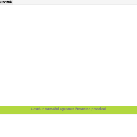
zování:
Česká informační agentura životního prostředí