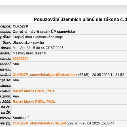
Posuzování územních plánů dle zákona č. 
ncepce:
OLK527P
ncepce:
Ostružná- návrh zadání ÚP-stanovisko
ý úřad:
Krajský úřad Olomouckého kraje
Stav:
Stanovisko k návrhu
 úprav:
Mon Apr 28 15:00:44 CEST 2025
adatel:
Městský úřad Jeseník
datele:
00302724
zadání:
Ano
návrhu:
zadání:
OLK527P_stanoviskoNavrhZadani.docx
(63 kB) - 20.05.2013 14:31:52
uje se:
Ano
námka:
ovatel:
Banaš Marek RNDr., Ph.D.
a 2000:
Ano
a 2000:
Banaš Marek RNDr., Ph.D.
 na ŽP:
 na ŽP:
návrhu:
Souhlasné
hu (1):
OLK527P_stanoviskoNavrh1.pdf
(292 kB) - 28.04.2025 15:00:44