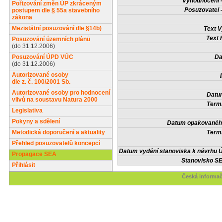
Vyhodnocení -
Pořizování změn ÚP zkráceným
Posuzovatel 
postupem dle § 55a stavebního
zákona
Mezistátní posuzování dle §14b)
Text V
Text 
Posuzování územních plánů
(do 31.12.2006)
Posuzování ÚPD VÚC
Da
(do 31.12.2006)
Autorizované osoby
dle z. č. 100/2001 Sb.
Autorizované osoby pro hodnocení
Datum
vlivů na soustavu Natura 2000
Termí
Legislativa
Pokyny a sdělení
Datum opakovaného
Metodická doporučení a aktuality
Termí
Přehled posuzovatelů koncepcí
Datum vydání stanoviska k návrhu Ú
Propagace SEA
Stanovisko SE
Přihlásit
Česká informač