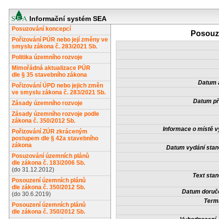
Informační systém SEA
Posuzování koncepcí
Posouze
Pořizování PÚR nebo její změny ve
smyslu zákona č. 283/2021 Sb.
Politika územního rozvoje
Mimořádná aktualizace PÚR
dle § 35 stavebního zákona
Datum a
Pořizování ÚPD nebo jejich změn
ve smyslu zákona č. 283/2021 Sb.
Datum př
Zásady územního rozvoje
Zásady územního rozvoje podle
zákona č. 350/2012 Sb.
Informace o místě v
Pořizování ZÚR zkráceným
postupem dle § 42a stavebního
zákona
Datum vydání stan
Posuzování územních plánů
dle zákona č. 183/2006 Sb.
(do 31.12.2012)
Text stan
Posouzení územních plánů
dle zákona č. 350/2012 Sb.
Datum doruče
(do 30.6.2019)
Termí
Posouzení územních plánů
dle zákona č. 350/2012 Sb.