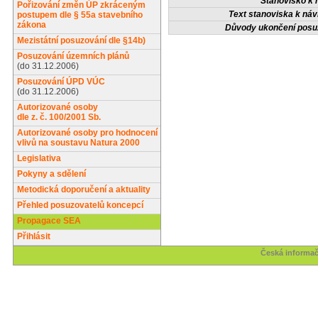
Stanovisko k 
Pořizování změn ÚP zkráceným
Text stanoviska k návr
postupem dle § 55a stavebního
zákona
Důvody ukončení posu
Mezistátní posuzování dle §14b)
Posuzování územních plánů
(do 31.12.2006)
Posuzování ÚPD VÚC
(do 31.12.2006)
Autorizované osoby
dle z. č. 100/2001 Sb.
Autorizované osoby pro hodnocení
vlivů na soustavu Natura 2000
Legislativa
Pokyny a sdělení
Metodická doporučení a aktuality
Přehled posuzovatelů koncepcí
Propagace SEA
Přihlásit
Česká informač