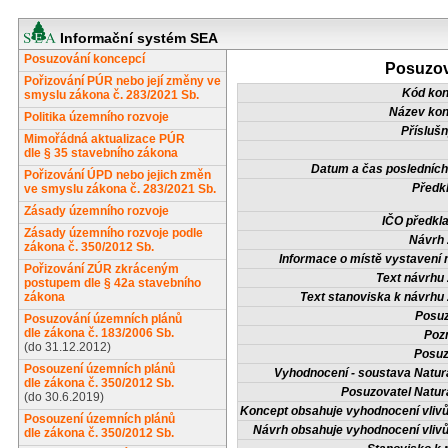
Informační systém SEA
Posuzování koncepcí
Posuzov
Pořizování PÚR nebo její změny ve
Kód ko
smyslu zákona č. 283/2021 Sb.
Název ko
Politika územního rozvoje
Příslušn
Mimořádná aktualizace PÚR
dle § 35 stavebního zákona
Datum a čas posledních
Pořizování ÚPD nebo jejich změn
Předkl
ve smyslu zákona č. 283/2021 Sb.
Zásady územního rozvoje
IČO předkla
Zásady územního rozvoje podle
Návrh 
zákona č. 350/2012 Sb.
Informace o místě vystavení 
Pořizování ZÚR zkráceným
Text návrhu 
postupem dle § 42a stavebního
zákona
Text stanoviska k návrhu 
Posuz
Posuzování územních plánů
dle zákona č. 183/2006 Sb.
Poz
(do 31.12.2012)
Posuz
Posouzení územních plánů
Vyhodnocení - soustava Natur
dle zákona č. 350/2012 Sb.
Posuzovatel Natur
(do 30.6.2019)
Koncept obsahuje vyhodnocení vlivů
Posouzení územních plánů
Návrh obsahuje vyhodnocení vlivů
dle zákona č. 350/2012 Sb.