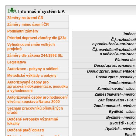
Informační systém EIA
Záměry na území ČR
Záměry mimo území ČR
Podlimitní záměry
Jméno:
Prioritní dopravní záměry dle §23a
Č.j. rozhodnutí
o prodloužení autorizace:
Vyhodnocení změn velkých
projektů
Č.j. osvědčení/rozhodnutí
o udělení autorizace:
Záměry dle zákona 244/1992 Sb.
Platnost do:
Legislativa
Dosud zprac. oznámení:
Autorizace - pokyny a sdělení
Dosud zprac. dokumentace:
Metodické výklady a pokyny
Dosud zprac. posudky:
Autorizované osoby pro
Zaměstnavatel:
zpracování dokumentace, posudku
Zaměstnavatel - ulice:
a vyhodnocení
Zaměstnavatel - mesto:
Autorizované osoby pro hodnocení
Zaměstnavatel - PSČ:
vlivů na soustavu Natura 2000
Zaměstnavatel - telefon:
Seznam pracovníků příslušných
Bydliště - ulice:
úřadů
Bydliště - město:
Dotčené evropsky významné
Bydliště - PSČ:
lokality
Bydliště - telefon:
Dotčené ptačí oblasti
Email: