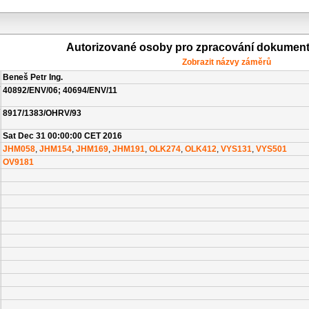
Autorizované osoby pro zpracování dokumen
Zobrazit názvy záměrů
Beneš Petr Ing.
40892/ENV/06; 40694/ENV/11
8917/1383/OHRV/93
Sat Dec 31 00:00:00 CET 2016
JHM058
,
JHM154
,
JHM169
,
JHM191
,
OLK274
,
OLK412
,
VYS131
,
VYS501
OV9181