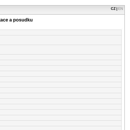
CZ
|
EN
tace a posudku