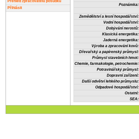
Přehled zpracovatelů posudků
Poznámka:
Přihlásit
Zemědělství a lesní hospodářství:
Vodní hospodářství:
Dobývání nerostů:
Klasická energetika:
Jaderná energetika:
Výroba a zpracování kovů:
Dřevařský a papírenský průmysl:
Průmysl stavebních hmot:
Chemie, farmakologie, petrochemie:
Potravinářský průmysl:
Dopravní zařízení:
Další odvětví lehkého průmyslu:
Odpadové hospodářství:
Ostatní:
SEA: