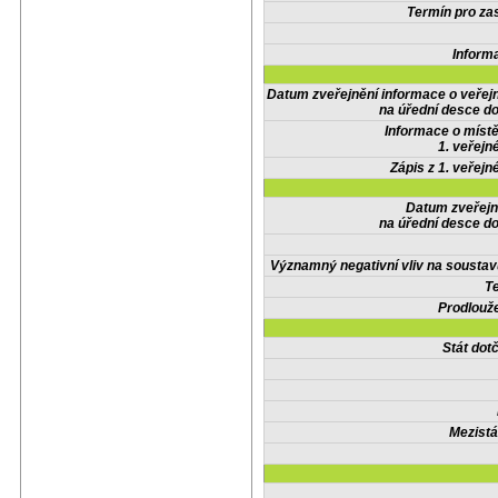
Termín pro zas
Inform
Datum zveřejnění informace o veřej
na úřední desce do
Informace o místě
1. veřejn
Zápis z 1. veřejn
Datum zveřejn
na úřední desce do
Významný negativní vliv na soustav
Te
Prodlouže
Stát do
Mezistá