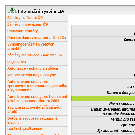
Informační systém EIA
Záměry na území ČR
Záměry mimo území ČR
Podlimitní záměry
Prioritní dopravní záměry dle §23a
Znění 
Vyhodnocení změn velkých
projektů
Záměry dle zákona 244/1992 Sb.
Legislativa
Autorizace - pokyny a sdělení
Metodické výklady a pokyny
Autorizované osoby pro
zpracování dokumentace, posudku
IČO
a vyhodnocení
Datum a čas pos
Autorizované osoby pro hodnocení
vlivů na soustavu Natura 2000
Vliv na sousta
Seznam pracovníků příslušných
Datum zveřejnění inform
úřadů
na úřední desce do
Dotčené evropsky významné
Termín pro zas
lokality
Zpracov
Dotčené ptačí oblasti
Zpracovatel - soustav