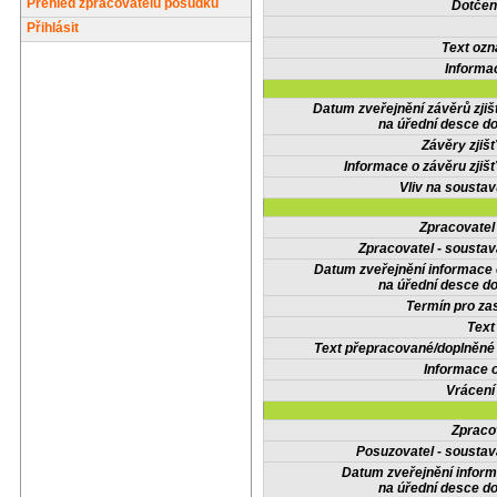
Přehled zpracovatelů posudků
Dotčené
Přihlásit
Text oz
Informa
Datum zveřejnění závěrů zjiš
na úřední desce do
Závěry zjišť
Informace o závěru zjišť
Vliv na sousta
Zpracovate
Zpracovatel - soustav
Datum zveřejnění informace
na úřední desce do
Termín pro zas
Text
Text přepracované/doplněn
Informace 
Vrácení
Zpraco
Posuzovatel - soustav
Datum zveřejnění infor
na úřední desce do