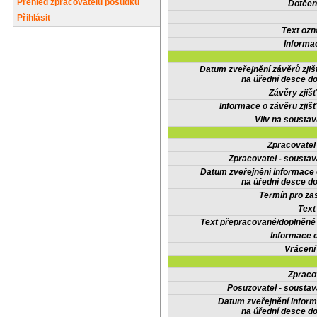
Přehled zpracovatelů posudků
Dotčené
Přihlásit
Text oz
Informa
Datum zveřejnění závěrů zjiš
na úřední desce do
Závěry zjišť
Informace o závěru zjišť
Vliv na sousta
Zpracovate
Zpracovatel - soustav
Datum zveřejnění informace
na úřední desce do
Termín pro zas
Text
Text přepracované/doplněn
Informace 
Vrácení
Zpraco
Posuzovatel - soustav
Datum zveřejnění infor
na úřední desce do