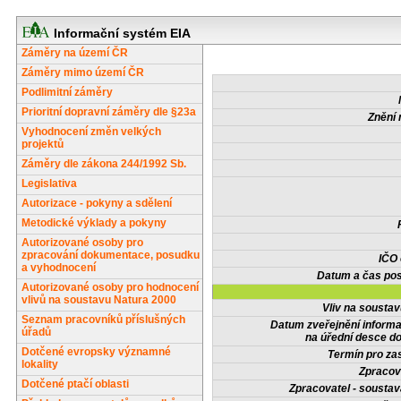
Informační systém EIA
Záměry na území ČR
Záměry mimo území ČR
Podlimitní záměry
Prioritní dopravní záměry dle §23a
Znění 
Vyhodnocení změn velkých
projektů
Záměry dle zákona 244/1992 Sb.
Legislativa
Autorizace - pokyny a sdělení
Metodické výklady a pokyny
Autorizované osoby pro
zpracování dokumentace, posudku
IČO
a vyhodnocení
Datum a čas pos
Autorizované osoby pro hodnocení
vlivů na soustavu Natura 2000
Vliv na sousta
Seznam pracovníků příslušných
Datum zveřejnění inform
úřadů
na úřední desce do
Dotčené evropsky významné
Termín pro zas
lokality
Zpracov
Dotčené ptačí oblasti
Zpracovatel - soustav