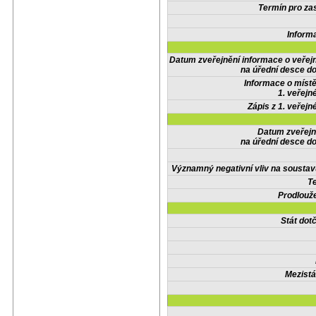
Termín pro zas
Inform
Datum zveřejnění informace o veřej
na úřední desce do
Informace o místě
1. veřejn
Zápis z 1. veřejn
Datum zveřejn
na úřední desce do
Významný negativní vliv na soustav
Te
Prodlouže
Stát do
Mezistá