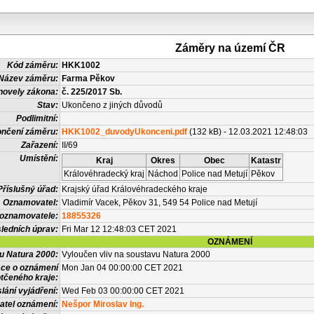
Záměry na území ČR
Kód záměru:
HKK1002
Název záměru:
Farma Pěkov
novely zákona:
č. 225/2017 Sb.
Stav:
Ukončeno z jiných důvodů
Podlimitní:
nčení záměru:
HKK1002_duvodyUkonceni.pdf
(132 kB) - 12.03.2021 12:48:03
Zařazení:
II/69
Umístění:
Kraj
Okres
Obec
Katastr
Královéhradecký kraj
Náchod
Police nad Metují
Pěkov
Příslušný úřad:
Krajský úřad Královéhradeckého kraje
Oznamovatel:
Vladimír Vacek, Pěkov 31, 549 54 Police nad Metují
 oznamovatele:
18855326
ledních úprav:
Fri Mar 12 12:48:03 CET 2021
OZNÁMENÍ
vu Natura 2000:
Vyloučen vliv na soustavu Natura 2000
ace o oznámení
Mon Jan 04 00:00:00 CET 2021
tčeného kraje:
lání vyjádření:
Wed Feb 03 00:00:00 CET 2021
atel oznámení:
Nešpor Miroslav Ing.