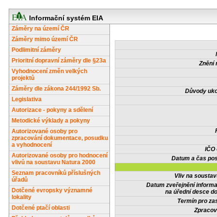
Informační systém EIA
Záměry na území ČR
Záměry mimo území ČR
Podlimitní záměry
Prioritní dopravní záměry dle §23a
Znění 
Vyhodnocení změn velkých
projektů
Záměry dle zákona 244/1992 Sb.
Důvody uko
Legislativa
Autorizace - pokyny a sdělení
Metodické výklady a pokyny
Autorizované osoby pro
zpracování dokumentace, posudku
a vyhodnocení
IČO
Autorizované osoby pro hodnocení
Datum a čas pos
vlivů na soustavu Natura 2000
Seznam pracovníků příslušných
Vliv na sousta
úřadů
Datum zveřejnění inform
Dotčené evropsky významné
na úřední desce do
lokality
Termín pro zas
Dotčené ptačí oblasti
Zpracov