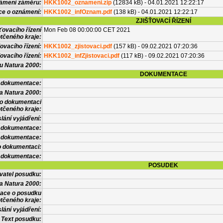
námení záměru:
HKK1002_oznameni.zip
(12834 kB) - 04.01.2021 12:22:17
ce o oznámení:
HKK1002_infOznam.pdf
(138 kB) - 04.01.2021 12:22:17
ZJIŠŤOVACÍ ŘÍZENÍ
ťovacího řízení
Mon Feb 08 00:00:00 CET 2021
tčeného kraje:
ovacího řízení:
HKK1002_zjistovaci.pdf
(157 kB) - 09.02.2021 07:20:36
ovacího řízení:
HKK1002_infZjistovaci.pdf
(117 kB) - 09.02.2021 07:20:36
vu Natura 2000:
DOKUMENTACE
l dokumentace:
a Natura 2000:
 o dokumentaci
tčeného kraje:
lání vyjádření:
 dokumentace:
é dokumentace:
o dokumentaci:
 dokumentace:
POSUDEK
vatel posudku:
a Natura 2000:
mace o posudku
tčeného kraje:
lání vyjádření:
Text posudku: