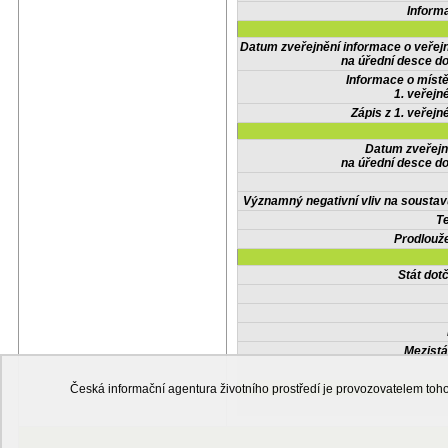
Inform
Datum zveřejnění informace o veřej
na úřední desce do
Informace o místě
1. veřejn
Zápis z 1. veřejn
Datum zveřejn
na úřední desce do
Významný negativní vliv na soustav
Te
Prodlouže
Stát do
Mezistá
Česká informační agentura životního prostředí je provozovatelem t