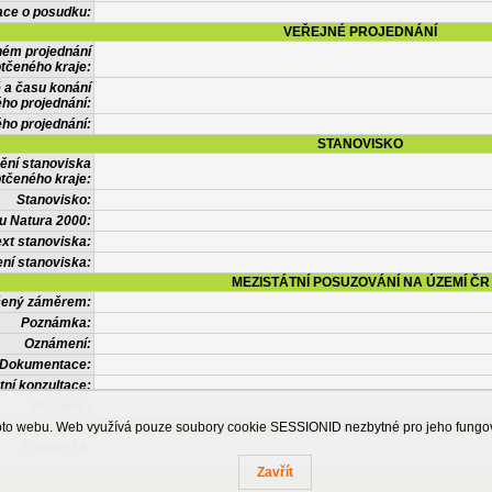
ace o posudku:
VEŘEJNÉ PROJEDNÁNÍ
ném projednání
tčeného kraje:
 a času konání
ého projednání:
ého projednání:
STANOVISKO
ění stanoviska
tčeného kraje:
Stanovisko:
u Natura 2000:
xt stanoviska:
ní stanoviska:
MEZISTÁTNÍ POSUZOVÁNÍ NA ÚZEMÍ ČR
tčený záměrem:
Poznámka:
Oznámení:
Dokumentace:
tní konzultace:
Posudek:
OSTATNÍ INFORMACE
ohoto webu. Web využívá pouze soubory cookie SESSIONID nezbytné pro jeho fung
Poznámka:
Zavřít
Česká informační agentura životního prostředí