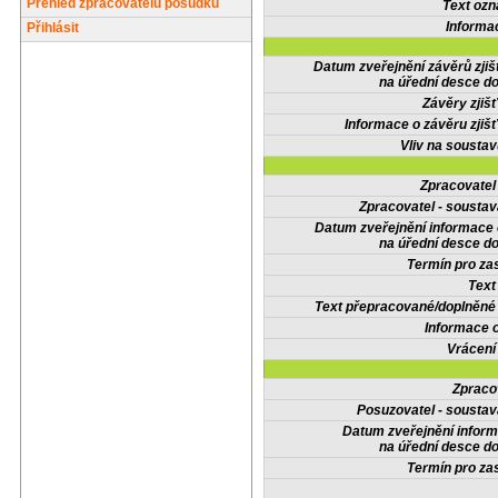
Přehled zpracovatelů posudků
Text oz
Informa
Přihlásit
Datum zveřejnění závěrů zjiš
na úřední desce do
Závěry zjišť
Informace o závěru zjišť
Vliv na sousta
Zpracovate
Zpracovatel - soustav
Datum zveřejnění informace
na úřední desce do
Termín pro zas
Text
Text přepracované/doplněn
Informace 
Vrácení
Zpraco
Posuzovatel - soustav
Datum zveřejnění infor
na úřední desce do
Termín pro zas