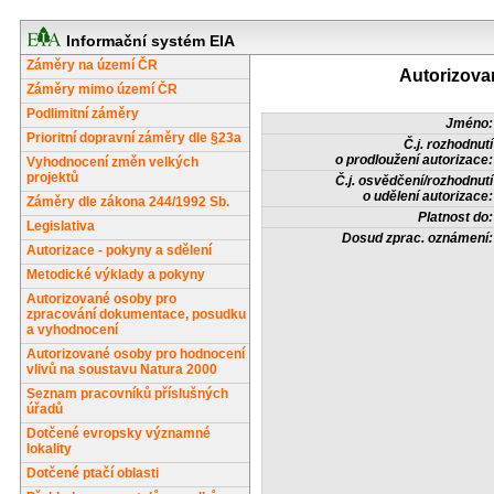
Informační systém EIA
Záměry na území ČR
Autorizova
Záměry mimo území ČR
Podlimitní záměry
Jméno:
Prioritní dopravní záměry dle §23a
Č.j. rozhodnutí
o prodloužení autorizace:
Vyhodnocení změn velkých
projektů
Č.j. osvědčení/rozhodnutí
o udělení autorizace:
Záměry dle zákona 244/1992 Sb.
Platnost do:
Legislativa
Dosud zprac. oznámení:
Autorizace - pokyny a sdělení
Metodické výklady a pokyny
Autorizované osoby pro
zpracování dokumentace, posudku
a vyhodnocení
Autorizované osoby pro hodnocení
vlivů na soustavu Natura 2000
Seznam pracovníků příslušných
úřadů
Dotčené evropsky významné
lokality
Dotčené ptačí oblasti