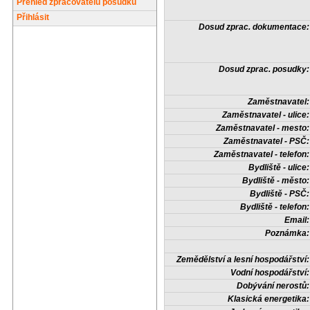
Přehled zpracovatelů posudků
Přihlásit
Dosud zprac. dokumentace:
Dosud zprac. posudky:
Zaměstnavatel:
Zaměstnavatel - ulice:
Zaměstnavatel - mesto:
Zaměstnavatel - PSČ:
Zaměstnavatel - telefon:
Bydliště - ulice:
Bydliště - město:
Bydliště - PSČ:
Bydliště - telefon:
Email:
Poznámka:
Zemědělství a lesní hospodářství:
Vodní hospodářství:
Dobývání nerostů:
Klasická energetika: