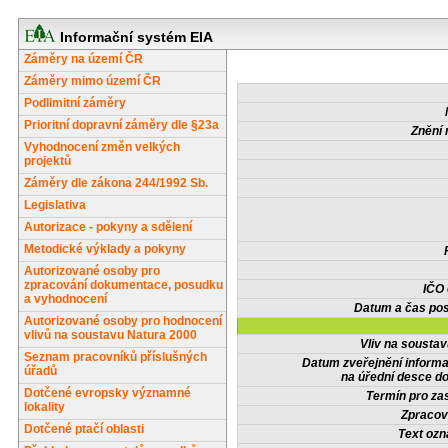
Informační systém EIA
Záměry na území ČR
Záměry mimo území ČR
Podlimitní záměry
Prioritní dopravní záměry dle §23a
Znění 
Vyhodnocení změn velkých
projektů
Záměry dle zákona 244/1992 Sb.
Legislativa
Autorizace - pokyny a sdělení
Metodické výklady a pokyny
Autorizované osoby pro
zpracování dokumentace, posudku
IČO
a vyhodnocení
Datum a čas pos
Autorizované osoby pro hodnocení
vlivů na soustavu Natura 2000
Vliv na sousta
Seznam pracovníků příslušných
Datum zveřejnění inform
úřadů
na úřední desce do
Dotčené evropsky významné
Termín pro zas
lokality
Zpracov
Dotčené ptačí oblasti
Text oz